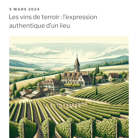
œnologique
:
PUBLIÉ
5 MARS 2024
LE
à
Les vins de terroir : l’expression
la
authentique d’un lieu
découverte
des
vignobles
du
monde »