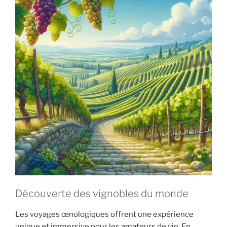
de
déguster »
Découverte des vignobles du monde
Les voyages œnologiques offrent une expérience
unique et immersive pour les amateurs de vin. En