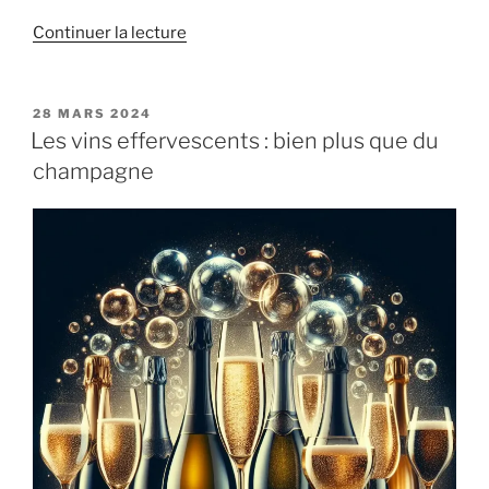
de
Continuer la lecture
« Les
secrets
de
PUBLIÉ
28 MARS 2024
LE
la
Les vins effervescents : bien plus que du
vinification
champagne
:
de
la
vigne
à
la
bouteille »