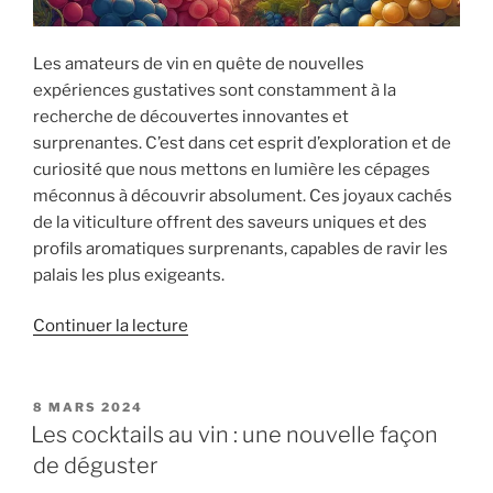
Les amateurs de vin en quête de nouvelles
expériences gustatives sont constamment à la
recherche de découvertes innovantes et
surprenantes. C’est dans cet esprit d’exploration et de
curiosité que nous mettons en lumière les cépages
méconnus à découvrir absolument. Ces joyaux cachés
de la viticulture offrent des saveurs uniques et des
profils aromatiques surprenants, capables de ravir les
palais les plus exigeants.
de
Continuer la lecture
« Les
cépages
méconnus
PUBLIÉ
8 MARS 2024
LE
à
Les cocktails au vin : une nouvelle façon
découvrir
de déguster
absolument »