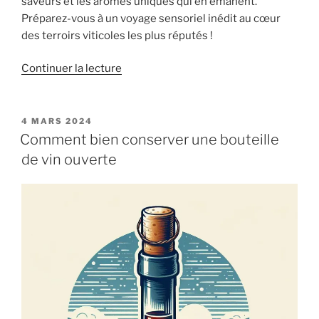
saveurs et les arômes uniques qui en émanent.
Préparez-vous à un voyage sensoriel inédit au cœur
des terroirs viticoles les plus réputés !
de
Continuer la lecture
« Les
vins
de
PUBLIÉ
4 MARS 2024
LE
terroir
Comment bien conserver une bouteille
:
de vin ouverte
l’expression
authentique
d’un
lieu »