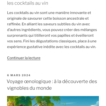
les cocktails au vin
Les cocktails au vin sont une manière innovante et
originale de savourer cette boisson ancestrale et
raffinée. En alliant les saveurs subtiles du vin avec
d’autres ingrédients, vous pouvez créer des mélanges
surprenants qui titilleront vos papilles et éveilleront
vos sens. Fini les dégustations classiques, place à une
expérience gustative inédite avec les cocktails au vin.
de
Continuer la lecture
« Les
cocktails
au
PUBLIÉ
6 MARS 2024
LE
vin
Voyage œnologique : à la découverte des
:
vignobles du monde
une
nouvelle
façon