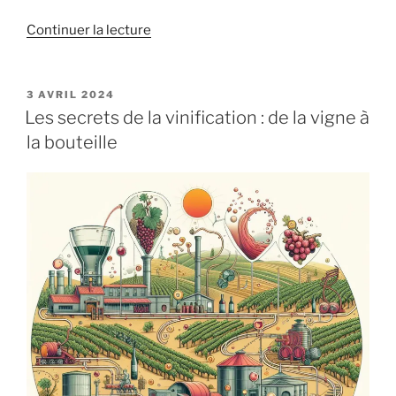
de
Continuer la lecture
« Les
vins
de
PUBLIÉ
3 AVRIL 2024
LE
garde
Les secrets de la vinification : de la vigne à
:
la bouteille
les
joyaux
cachés
de
votre
cave »