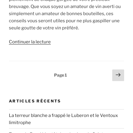
breuvage. Que vous soyez un amateur de vin averti ou
simplement un amateur de bonnes bouteilles, ces
conseils vous seront utiles pour ne plus gaspiller une
seule goutte de votre vin préféré.
de
Continuer la lecture
« Comment
bien
conserver
une
Pagination
Page
Page
1
bouteille
suiv
des
de
publications
vin
ouverte »
ARTICLES RÉCENTS
La terreur blanche a frappé le Luberon et le Ventoux
limitrophe