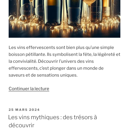
Les vins effervescents sont bien plus qu’une simple
boisson pétillante. Ils symbolisent la fête, la légèreté et
la convivialité. Découvrir l’univers des vins
effervescents, c’est plonger dans un monde de
saveurs et de sensations uniques.
de
Continuer la lecture
« Les
vins
effervescents
PUBLIÉ
25 MARS 2024
LE
:
Les vins mythiques : des trésors à
bien
découvrir