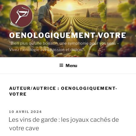
Aller
au
contenu
principal
OENOLOGIQUEMENT-VOTRE
"Bien plus qu'une boisson, une symphonie pour vos sens –
Vivez l'œnologie avec passion et délice!"
Menu
AUTEUR/AUTRICE :
OENOLOGIQUEMENT-
VOTRE
PUBLIÉ
10 AVRIL 2024
LE
Les vins de garde : les joyaux cachés de
votre cave