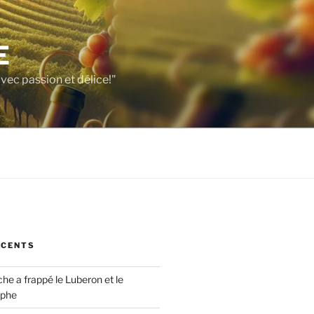
E
vec passion et délice!"
ÉCENTS
che a frappé le Luberon et le
ophe