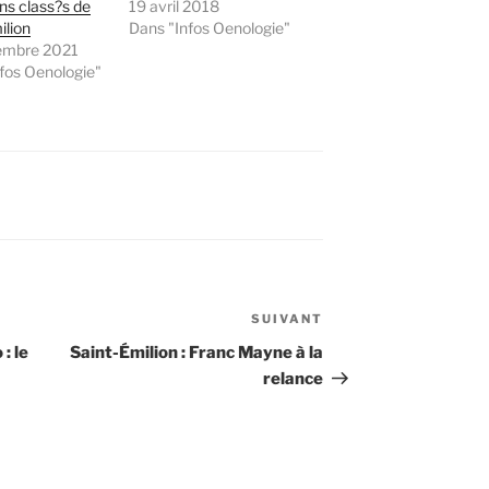
ins class?s de
19 avril 2018
ilion
Dans "Infos Oenologie"
embre 2021
fos Oenologie"
SUIVANT
Article
suivant
: le
Saint-Émilion : Franc Mayne à la
relance