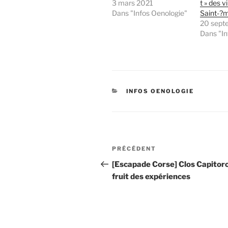
3 mars 2021
t » des v
Dans "Infos Oenologie"
Saint-?m
20 sept
Dans "In
CATÉGORIES
INFOS OENOLOGIE
Navigation
Article
PRÉCÉDENT
de
précédent
[Escapade Corse] Clos Capitoro 
fruit des expériences
l’article