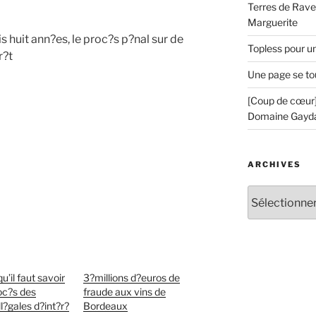
Terres de Ravel
Marguerite
s huit ann?es, le proc?s p?nal sur de
Topless pour u
r?t
Une page se to
[Coup de cœur]
Domaine Gayd
ARCHIVES
Archives
u’il faut savoir
3?millions d?euros de
roc?s des
fraude aux vins de
ill?gales d?int?r?
Bordeaux