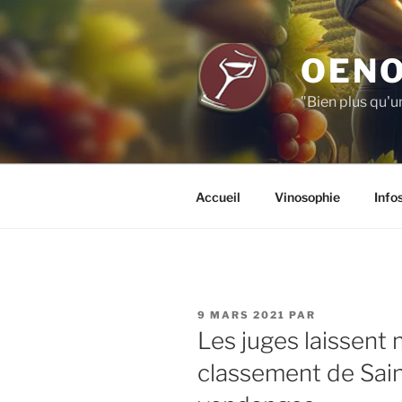
Aller
au
contenu
OENO
principal
"Bien plus qu'u
Accueil
Vinosophie
Info
PUBLIÉ
9 MARS 2021
PAR
LE
Les juges laissent 
classement de Sain