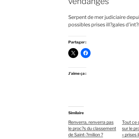
vendanges
Serpent de mer judiciaire depui
possibles prises ill?gales d’int?
Partager :
J’aime ça :
Similaire
Renverra, renverra pas
Tout ce q
le proc?s du classement
sur le p
de Saint-?milion ?
« prises 