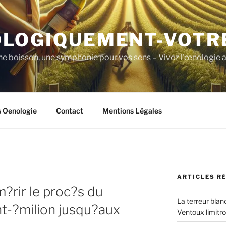
LOGIQUEMENT-VOTR
ne boisson, une symphonie pour vos sens – Vivez l'œnologie a
s Oenologie
Contact
Mentions Légales
ARTICLES R
m?rir le proc?s du
La terreur blan
t-?milion jusqu?aux
Ventoux limitr