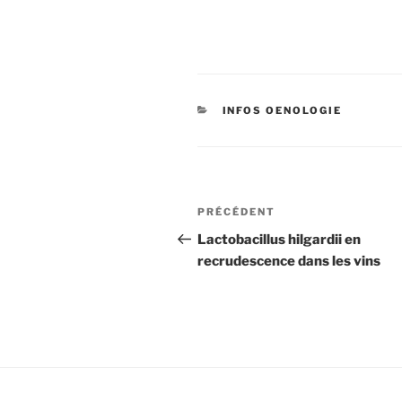
CATÉGORIES
INFOS OENOLOGIE
Navigation
Article
PRÉCÉDENT
de
précédent
Lactobacillus hilgardii en
recrudescence dans les vins
l’article