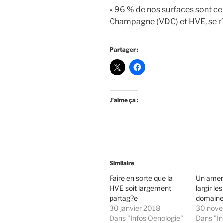
« 96 % de nos surfaces sont cer
Champagne (VDC) et HVE, se r?
Partager :
J’aime ça :
Similaire
Faire en sorte que la
Un amen
HVE soit largement
largir le
partag?e
domaines
30 janvier 2018
30 nove
Dans "Infos Oenologie"
Dans "In