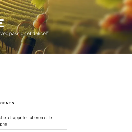
E
vec passion et délice!"
ÉCENTS
che a frappé le Luberon et le
ophe