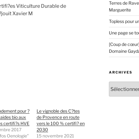
Terres de Ravel
tifi?es Viticulture Durable de
Marguerite
jouit Xavier M
Topless pour u
Une page se to
[Coup de cœur]
Domaine Gayd
ARCHIVES
Archives
dement pour ?
Le vignoble des C?tes
s aides bio aux
de Provence en route
 certifi?s HVE
vers le 100 % certifi? en
mbre 2017
2030
fos Oenologie"
15 novembre 2021