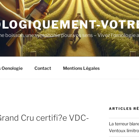
LOGIQUEMENT-VOTR
ne boisson, une symphonie pour vos sens – Vivez l'œnologie a
s Oenologie
Contact
Mentions Légales
ARTICLES R
Grand Cru certifi?e VDC-
La terreur blan
Ventoux limitr