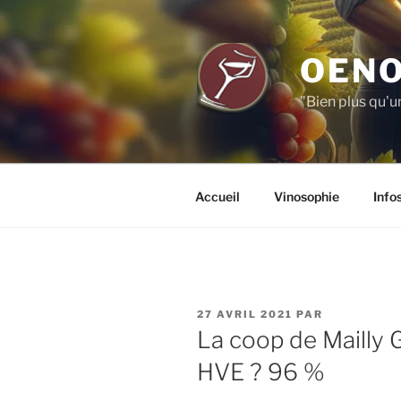
Aller
au
contenu
OENO
principal
"Bien plus qu'u
Accueil
Vinosophie
Info
PUBLIÉ
27 AVRIL 2021
PAR
LE
La coop de Mailly 
HVE ? 96 %