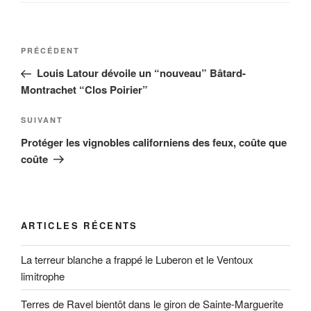
Navigation
Article
PRÉCÉDENT
de
précédent
Louis Latour dévoile un “nouveau” Bâtard-
l’article
Montrachet “Clos Poirier”
Article
SUIVANT
suivant
Protéger les vignobles californiens des feux, coûte que
coûte
ARTICLES RÉCENTS
La terreur blanche a frappé le Luberon et le Ventoux
limitrophe
Terres de Ravel bientôt dans le giron de Sainte-Marguerite