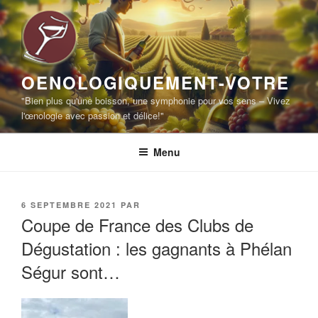
Aller
au
contenu
principal
OENOLOGIQUEMENT-VOTRE
"Bien plus qu'une boisson, une symphonie pour vos sens – Vivez
l'œnologie avec passion et délice!"
Menu
PUBLIÉ
6 SEPTEMBRE 2021
PAR
LE
Coupe de France des Clubs de
Dégustation : les gagnants à Phélan
Ségur sont…