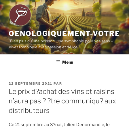
Aller
au
contenu
principal
OENOLOGIQUEMENT-VOTRE
"Bien plus qu'une boisson, une symphonie pour vos sens –
Vivez l'œnologie avec passion et délice!"
Menu
PUBLIÉ
22 SEPTEMBRE 2021
PAR
LE
Le prix d?achat des vins et raisins
n’aura pas ? ?tre communiqu? aux
distributeurs
Ce 21 septembre au S?nat, Julien Denormandie, le