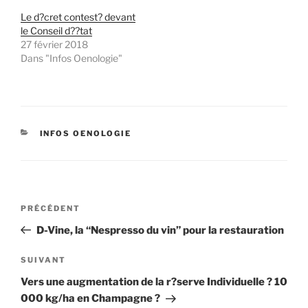
Le d?cret contest? devant
le Conseil d??tat
27 février 2018
Dans "Infos Oenologie"
CATÉGORIES
INFOS OENOLOGIE
Navigation
Article
PRÉCÉDENT
de
précédent
D-Vine, la “Nespresso du vin” pour la restauration
l’article
Article
SUIVANT
suivant
Vers une augmentation de la r?serve Individuelle ? 10
000 kg/ha en Champagne ?