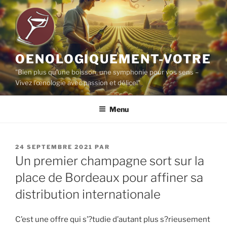
Aller
au
contenu
principal
OENOLOGIQUEMENT-VOTRE
"Bien plus qu'une boisson, une symphonie pour vos sens –
Vivez l'œnologie avec passion et délice!"
Menu
PUBLIÉ
24 SEPTEMBRE 2021
PAR
LE
Un premier champagne sort sur la
place de Bordeaux pour affiner sa
distribution internationale
C’est une offre qui s’?tudie d’autant plus s?rieusement