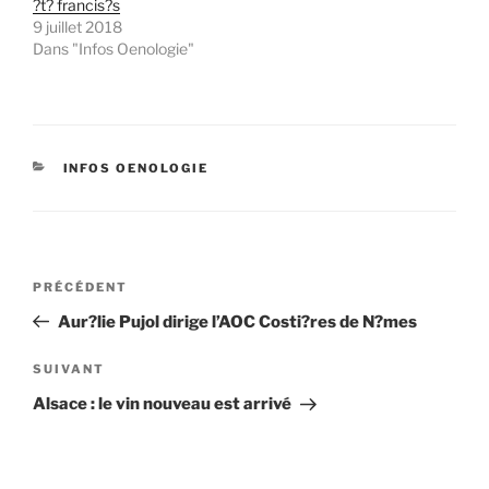
?t? francis?s
9 juillet 2018
Dans "Infos Oenologie"
CATÉGORIES
INFOS OENOLOGIE
Navigation
Article
PRÉCÉDENT
de
précédent
Aur?lie Pujol dirige l’AOC Costi?res de N?mes
l’article
Article
SUIVANT
suivant
Alsace : le vin nouveau est arrivé