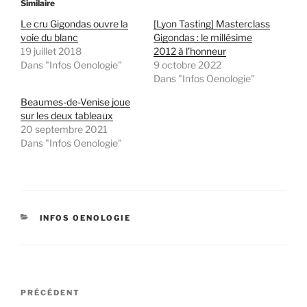
Similaire
Le cru Gigondas ouvre la
[Lyon Tasting] Masterclass
voie du blanc
Gigondas : le millésime
19 juillet 2018
2012 à l’honneur
Dans "Infos Oenologie"
9 octobre 2022
Dans "Infos Oenologie"
Beaumes-de-Venise joue
sur les deux tableaux
20 septembre 2021
Dans "Infos Oenologie"
CATÉGORIES
INFOS OENOLOGIE
Navigation
Article
PRÉCÉDENT
de