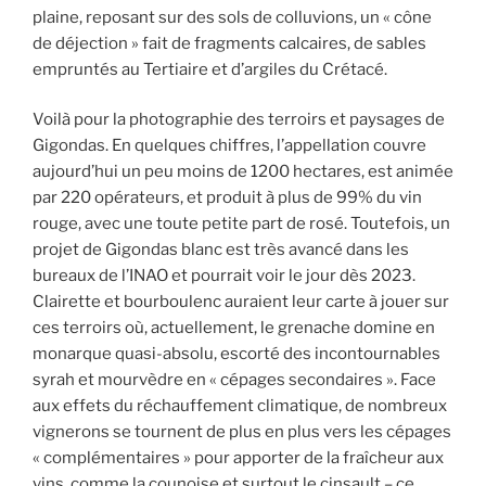
plaine, reposant sur des sols de colluvions, un « cône
de déjection » fait de fragments calcaires, de sables
empruntés au Tertiaire et d’argiles du Crétacé.
Voilà pour la photographie des terroirs et paysages de
Gigondas. En quelques chiffres, l’appellation couvre
aujourd’hui un peu moins de 1200 hectares, est animée
par 220 opérateurs, et produit à plus de 99% du vin
rouge, avec une toute petite part de rosé. Toutefois, un
projet de Gigondas blanc est très avancé dans les
bureaux de l’INAO et pourrait voir le jour dès 2023.
Clairette et bourboulenc auraient leur carte à jouer sur
ces terroirs où, actuellement, le grenache domine en
monarque quasi-absolu, escorté des incontournables
syrah et mourvèdre en « cépages secondaires ». Face
aux effets du réchauffement climatique, de nombreux
vignerons se tournent de plus en plus vers les cépages
« complémentaires » pour apporter de la fraîcheur aux
vins, comme la counoise et surtout le cinsault – ce