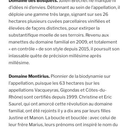
Domaine des Bosquets.
Julien Bréchet ne manque ni
d’idées ni d’envies. Détonnant au sein de l’appellation, il
déploie une gamme très large, signant sur ses 26
hectares plusieurs cuvées parcellaires vinifiées et
élevées de façons distinctes, pour extirper la
substantifique moelle de ses terroirs. Revenu aux
manettes du domaine familial en 2009, et totalement
« en contrôle » de son style depuis 2015, il poursuit son
inlassable quête de précision millésime après
millésime.
Domaine Montirius.
Pionnier de la biodynamie sur
l’appellation, puisque les 63 hectares (sur les
appellations Vacqueyras, Gigondas et Côtes-du-
Rhône) sont certifiés depuis 1999. Christine et Eric
Saurel, qui ont amorcé cette révolution au domaine
familial, ont été rejoints il y a dix ans par leurs filles
Justine et Manon. La boucle et bouclée : avec celui de
leur frère Marius, leurs prénoms ont inspiré le nom du