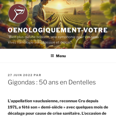
Aller
au
contenu
principal
OENOLOGIQUEMENT-VOTRE
"Bien plus qu'une boisson, une symphonie pour vos sens –
Vivez l'œnologie avec passion et délice!"
Menu
PUBLIÉ
27 JUIN 2022
PAR
LE
Gigondas : 50 ans en Dentelles
L’appellation vauclusienne, reconnue Cru depuis
1971, a fêté son « demi-siècle » avec quelques mois de
décalage pour cause de crise sanitaire. L’occasion de