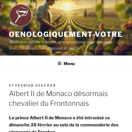
Aller
au
contenu
principal
OENOLOGIQUEMENT-VOTRE
"Bien plus qu'une boisson, une symphonie pour vos sens –
Vivez l'œnologie avec passion et délice!"
Menu
PUBLIÉ
27 FÉVRIER 2023
PAR
LE
Albert II de Monaco désormais
chevalier du Frontonnais
Le prince Albert II de Monaco a été intronisé ce
dimanche 26 février au sein de la commanderie des