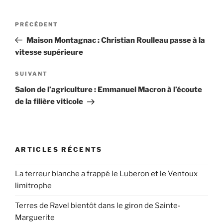
Navigation
Article
PRÉCÉDENT
de
précédent
Maison Montagnac : Christian Roulleau passe à la
l’article
vitesse supérieure
Article
SUIVANT
suivant
Salon de l’agriculture : Emmanuel Macron à l’écoute
de la filière viticole
ARTICLES RÉCENTS
La terreur blanche a frappé le Luberon et le Ventoux
limitrophe
Terres de Ravel bientôt dans le giron de Sainte-
Marguerite