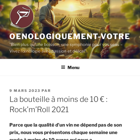
Aller
au
contenu
principal
OENOLOGIQUEMENT-VOTRE
"Bien plus qu'une boisson, une symphonie pour vos sens –
Vivez l'œnologie avec passion et délice!"
Menu
PUBLIÉ
9 MARS 2023
PAR
LE
La bouteille à moins de 10 € :
Rock’m’Roll 2021
Parce que la qualité d’un vin ne dépend pas de son
prix, nous vous présentons chaque semaine une