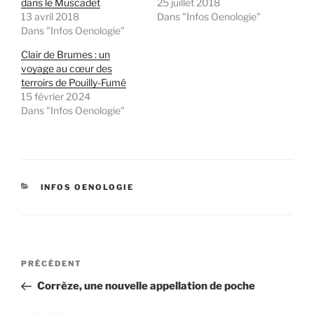
dans le Muscadet
25 juillet 2018
13 avril 2018
Dans "Infos Oenologie"
Dans "Infos Oenologie"
Clair de Brumes : un
voyage au cœur des
terroirs de Pouilly-Fumé
15 février 2024
Dans "Infos Oenologie"
CATÉGORIES
INFOS OENOLOGIE
Navigation
Article
PRÉCÉDENT
de
précédent
Corrèze, une nouvelle appellation de poche
l’article