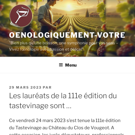
Aller
au
contenu
principal
OENOLOGIQUEMENT-VOTRE
"Bien plus qu'une boisson, une symphonie pour vos sens –
Vivez l'œnologie avec passion et délice!"
Menu
PUBLIÉ
29 MARS 2023
PAR
LE
Les lauréats de la 111e édition du
tastevinage sont …
Ce vendredi 24 mars 2023 s’est tenue la 111e édition
du Tastevinage au Château du Clos de Vougeot. A