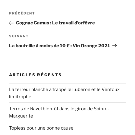
Navigation
Article
PRÉCÉDENT
de
précédent
Cognac Camus : Le travail d’orfèvre
l’article
Article
SUIVANT
suivant
La bouteille à moins de 10 € : Vin Orange 2021
ARTICLES RÉCENTS
La terreur blanche a frappé le Luberon et le Ventoux
limitrophe
Terres de Ravel bientôt dans le giron de Sainte-
Marguerite
Topless pour une bonne cause