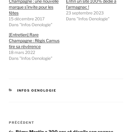
Champagne : une nouvelle
Enfin un site 100% dédié à
marque s’invite pour les
l’armagnac !
fêtes
23 septembre 2023
15 décembre 2017
Dans "Infos Oenologie"
Dans "Infos Oenologie"
[Entretien] Rare
Champagne : Régis Camus
tire sa révérence
18 mars 2022
Dans "Infos Oenologie"
CATÉGORIES
INFOS OENOLOGIE
Navigation
Article
PRÉCÉDENT
de
précédent
Rémy Martin a 300 ans et dévoile son cognac