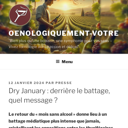
Aller
au
contenu
principal
OENOLOGIQUEMENT-VOTRE
"Bien plus qu'une boisson, une symphonie pour vos sens –
Vivez l'œnologie avec passion et délice!"
Menu
PUBLIÉ
12 JANVIER 2024
PAR
PRESSE
LE
Dry January : derrière le battage,
quel message ?
Le retour du « mois sans alcool » donne lieu à un
battage médiatique plus intense que jamais,