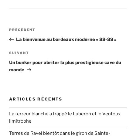
Navigation
Article
PRÉCÉDENT
de
précédent
La bienvenue au bordeaux moderne « 88-89 »
l’article
Article
SUIVANT
suivant
Un bunker pour abriter la plus prestigieuse cave du
monde
ARTICLES RÉCENTS
La terreur blanche a frappé le Luberon et le Ventoux
limitrophe
Terres de Ravel bientôt dans le giron de Sainte-