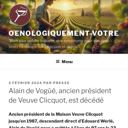
Aller
au
contenu
principal
OENOLOGIQUEMENT-VOTRE
"Bien plus qu'une boisson, une symphonie pour vos sens –
Vivez l'œnologie avec passion et délice!"
Menu
PUBLIÉ
3 FÉVRIER 2024
PAR
PRESSE
LE
Alain de Vogüé, ancien président
de Veuve Clicquot, est décédé
Ancien président de la Maison Veuve Clicquot
jusqu’en 1987, descendant direct d’Edouard Werlé,