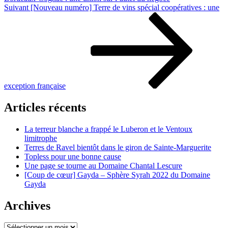
Article
Suivant
[Nouveau numéro] Terre de vins spécial coopératives : une
suivant
exception française
Articles récents
La terreur blanche a frappé le Luberon et le Ventoux
limitrophe
Terres de Ravel bientôt dans le giron de Sainte-Marguerite
Topless pour une bonne cause
Une page se tourne au Domaine Chantal Lescure
[Coup de cœur] Gayda – Sphère Syrah 2022 du Domaine
Gayda
Archives
Archives