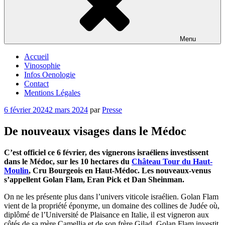
Menu
Accueil
Vinosophie
Infos Oenologie
Contact
Mentions Légales
Publié
6 février 2024
2 mars 2024
par
Presse
le
De nouveaux visages dans le Médoc
C’est officiel ce 6 février, des vignerons israéliens investissent
dans le Médoc, sur les 10 hectares du
Château Tour du Haut-
Moulin
, Cru Bourgeois en Haut-Médoc. Les nouveaux-venus
s’appellent Golan Flam, Eran Pick et Dan Sheinman.
On ne les présente plus dans l’univers viticole israélien. Golan Flam
vient de la propriété éponyme, un domaine des collines de Judée où,
diplômé de l’Université de Plaisance en Italie, il est vigneron aux
côtés de sa mère Camellia et de son frère Gilad. Golan Flam investit