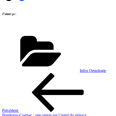
J’aime ça :
Catégories
Infos Oenologie
Navigation
Article
précédent
de
l’article
Précédent
Bordeaux-Cognac : une union sur l’autel du négoce