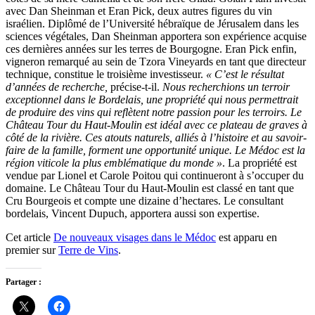
avec Dan Sheinman et Eran Pick, deux autres figures du vin
israélien. Diplômé de l’Université hébraïque de Jérusalem dans les
sciences végétales, Dan Sheinman apportera son expérience acquise
ces dernières années sur les terres de Bourgogne. Eran Pick enfin,
vigneron remarqué au sein de Tzora Vineyards en tant que directeur
technique, constitue le troisième investisseur.
« C’est le résultat
d’années de recherche,
précise-t-il.
Nous recherchions un terroir
exceptionnel dans le Bordelais, une propriété qui nous permettrait
de produire des vins qui reflètent notre passion pour les terroirs. Le
Château Tour du Haut-Moulin est idéal avec ce plateau de graves à
côté de la rivière. Ces atouts naturels, alliés à l’histoire et au savoir-
faire de la famille, forment une opportunité unique. Le Médoc est la
région viticole la plus emblématique du monde »
. La propriété est
vendue par Lionel et Carole Poitou qui continueront à s’occuper du
domaine. Le Château Tour du Haut-Moulin est classé en tant que
Cru Bourgeois et compte une dizaine d’hectares. Le consultant
bordelais, Vincent Dupuch, apportera aussi son expertise.
Cet article
De nouveaux visages dans le Médoc
est apparu en
premier sur
Terre de Vins
.
Partager :