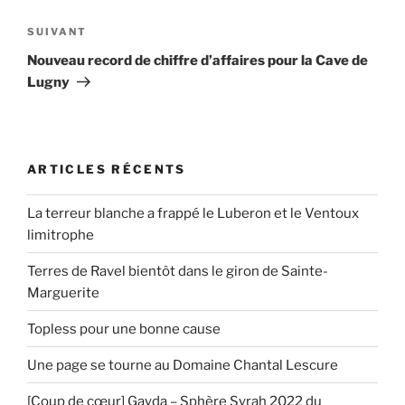
l’article
Article
SUIVANT
suivant
Nouveau record de chiffre d’affaires pour la Cave de
Lugny
ARTICLES RÉCENTS
La terreur blanche a frappé le Luberon et le Ventoux
limitrophe
Terres de Ravel bientôt dans le giron de Sainte-
Marguerite
Topless pour une bonne cause
Une page se tourne au Domaine Chantal Lescure
[Coup de cœur] Gayda – Sphère Syrah 2022 du