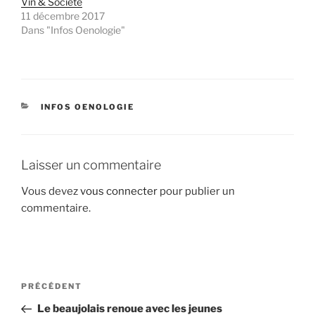
Vin & Société
11 décembre 2017
Dans "Infos Oenologie"
CATÉGORIES
INFOS OENOLOGIE
Laisser un commentaire
Vous devez
vous connecter
pour publier un
commentaire.
Navigation
Article
PRÉCÉDENT
de
précédent
Le beaujolais renoue avec les jeunes