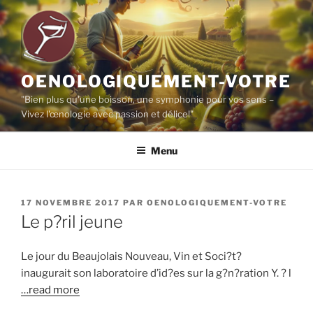
Aller
au
contenu
principal
OENOLOGIQUEMENT-VOTRE
"Bien plus qu'une boisson, une symphonie pour vos sens –
Vivez l'œnologie avec passion et délice!"
Menu
PUBLIÉ
17 NOVEMBRE 2017
PAR
OENOLOGIQUEMENT-VOTRE
LE
Le p?ril jeune
Le jour du Beaujolais Nouveau, Vin et Soci?t?
inaugurait son laboratoire d’id?es sur la g?n?ration Y. ? l
…read more