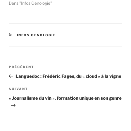
Dans "Infos Oenologie"
CATÉGORIES
INFOS OENOLOGIE
Navigation
Article
PRÉCÉDENT
de
précédent
Languedoc : Frédéric Fages, du « cloud » à la vigne
l’article
Article
SUIVANT
suivant
« Journalisme du vin », formation unique en son genre