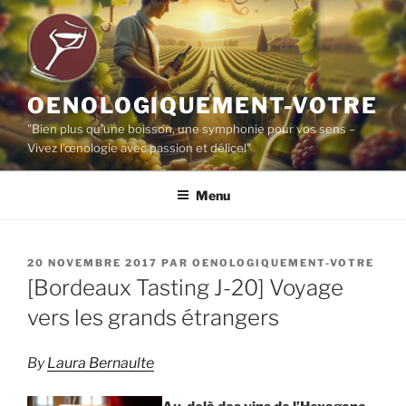
Aller
au
contenu
principal
OENOLOGIQUEMENT-VOTRE
"Bien plus qu'une boisson, une symphonie pour vos sens –
Vivez l'œnologie avec passion et délice!"
Menu
PUBLIÉ
20 NOVEMBRE 2017
PAR
OENOLOGIQUEMENT-VOTRE
LE
[Bordeaux Tasting J-20] Voyage
vers les grands étrangers
By
Laura Bernaulte