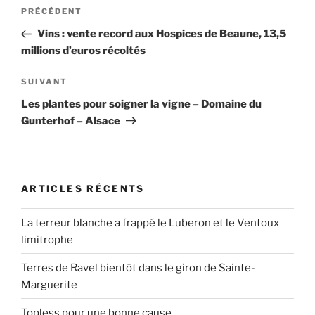
Navigation
Article
PRÉCÉDENT
de
précédent
Vins : vente record aux Hospices de Beaune, 13,5
l’article
millions d’euros récoltés
Article
SUIVANT
suivant
Les plantes pour soigner la vigne – Domaine du
Gunterhof – Alsace
ARTICLES RÉCENTS
La terreur blanche a frappé le Luberon et le Ventoux
limitrophe
Terres de Ravel bientôt dans le giron de Sainte-
Marguerite
Topless pour une bonne cause