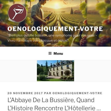
Aller
au
contenu
principal
OENOLOGIQUEMENT-VOTRE
"Bien plus qu'une boisson, une symphonie pour vos sens –
Vivez l'œnologie avec passion et délice!"
Menu
PUBLIÉ
20 NOVEMBRE 2017
PAR
OENOLOGIQUEMENT-VOTRE
LE
L’Abbaye De La Bussière, Quand
L’Histoire Rencontre L’Hôtellerie …