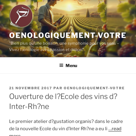
Aller
au
contenu
principal
OENOLOGIQUEMENT-VOTRE
"Bien plus qu'une boisson, une symphonie pour vos sens –
Vivez l'œnologie avec passion et délice!"
Menu
PUBLIÉ
21 NOVEMBRE 2017
PAR
OENOLOGIQUEMENT-VOTRE
LE
Ouverture de l?Ecole des vins d?
Inter-Rh?ne
Le premier atelier d?gustation organis? dans le cadre
de la nouvelle Ecole du vin d’Inter Rh?ne a eu li
…read