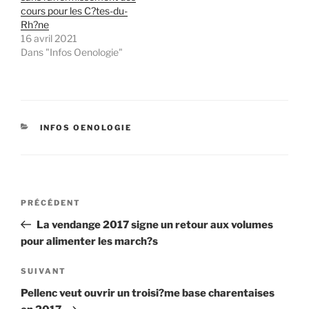
cours pour les C?tes-du-
Rh?ne
16 avril 2021
Dans "Infos Oenologie"
CATÉGORIES
INFOS OENOLOGIE
Navigation
Article
PRÉCÉDENT
de
précédent
La vendange 2017 signe un retour aux volumes
l’article
pour alimenter les march?s
Article
SUIVANT
suivant
Pellenc veut ouvrir un troisi?me base charentaises