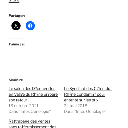
more
Partager :
J’aime ça :
Similaire
Le salon des D?couvertes
Le Syndicat des C?tes-du-
en Vall?e du Rh?ne pr?pare
Rh?ne condamn? pour
son retour
entente sur les prix
13 octobre 2021
24 mai 2018
Dans "Infos Oenologie"
Dans "Infos Oenologie"
Rattrapage des ventes
sans raffermissement des