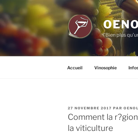
Aller
au
contenu
OENO
principal
"Bien plus qu'u
Accueil
Vinosophie
Info
PUBLIÉ
27 NOVEMBRE 2017
PAR
OENO
LE
Comment la r?gion
la viticulture