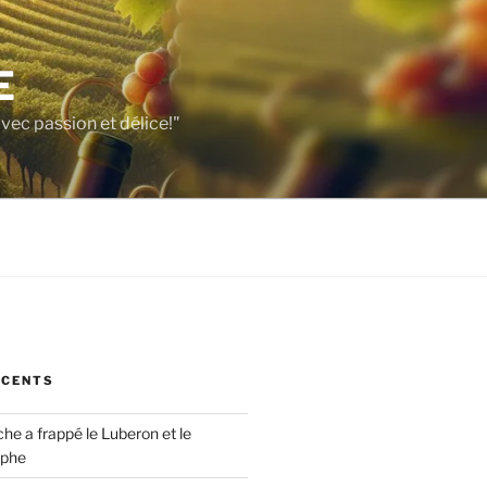
E
vec passion et délice!"
ÉCENTS
che a frappé le Luberon et le
ophe