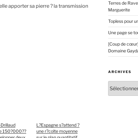
Terres de Ravel
le apporter sa pierre ? la transmission
Marguerite
Topless pour u
Une page se to
[Coup de cœur]
Domaine Gayd
ARCHIVES
Archives
-Drillaud
L?Espagne s?attend ?
e 150?000??
une r?colte moyenne
velopper deux
sur le plan quantitatif