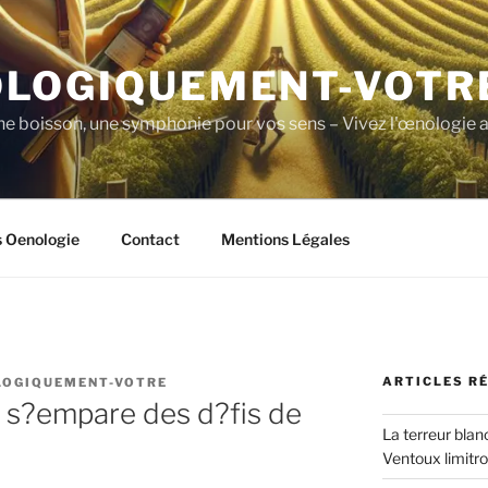
LOGIQUEMENT-VOTR
ne boisson, une symphonie pour vos sens – Vivez l'œnologie a
s Oenologie
Contact
Mentions Légales
ARTICLES R
LOGIQUEMENT-VOTRE
 s?empare des d?fis de
La terreur blan
Ventoux limitr