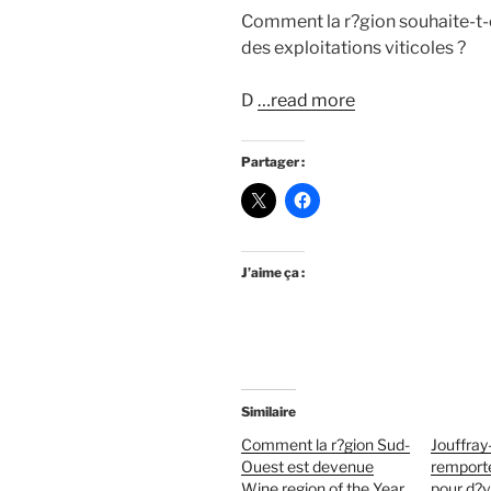
Comment la r?gion souhaite-t-el
des exploitations viticoles ?
D
…read more
Partager :
J’aime ça :
Similaire
Comment la r?gion Sud-
Jouffray
Ouest est devenue
remport
Wine region of the Year
pour d?