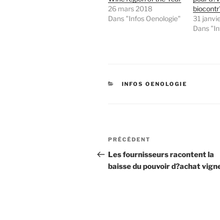
26 mars 2018
biocontr?
Dans "Infos Oenologie"
31 janvi
Dans "In
CATÉGORIES
INFOS OENOLOGIE
Navigation
Article
PRÉCÉDENT
de
précédent
Les fournisseurs racontent la
baisse du pouvoir d?achat vign
l’article