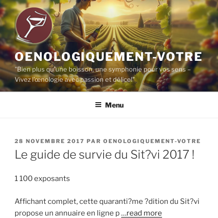
Aller
au
contenu
principal
OENOLOGIQUEMENT-VOTRE
"Bien plus qu'une boisson, une symphonie pour vos sens –
Vivez l'œnologie avec passion et délice!"
Menu
PUBLIÉ
28 NOVEMBRE 2017
PAR
OENOLOGIQUEMENT-VOTRE
LE
Le guide de survie du Sit?vi 2017 !
1 100 exposants
Affichant complet, cette quaranti?me ?dition du Sit?vi
propose un annuaire en ligne p
…read more