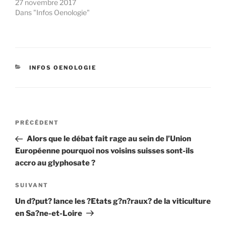
27 novembre 2017
Dans "Infos Oenologie"
CATÉGORIES
INFOS OENOLOGIE
Navigation
Article
PRÉCÉDENT
de
précédent
Alors que le débat fait rage au sein de l’Union
l’article
Européenne pourquoi nos voisins suisses sont-ils
accro au glyphosate ?
Article
SUIVANT
suivant
Un d?put? lance les ?Etats g?n?raux? de la viticulture
en Sa?ne-et-Loire