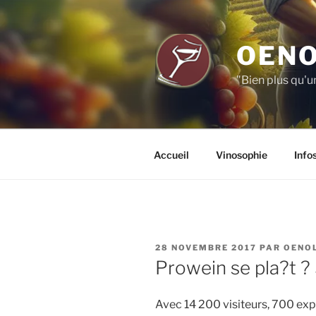
Aller
au
contenu
OENO
principal
"Bien plus qu'u
Accueil
Vinosophie
Info
PUBLIÉ
28 NOVEMBRE 2017
PAR
OENO
LE
Prowein se pla?t ?
Avec 14 200 visiteurs, 700 exp