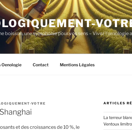
LOGIQUEMENT-VOTR
ne boisson, une symphonie pour vos sens – Vivez l'œnologie a
s Oenologie
Contact
Mentions Légales
ARTICLES R
LOGIQUEMENT-VOTRE
 Shanghai
La terreur blan
Ventoux limitr
osants et des croissances de 10 %, le