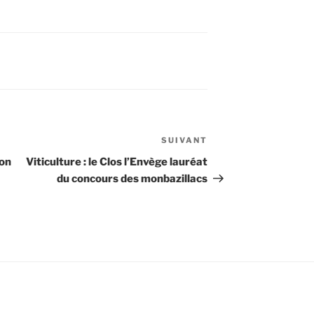
SUIVANT
Article
suivant
ion
Viticulture : le Clos l’Envège lauréat
du concours des monbazillacs