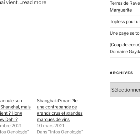
ai vient
…read more
Terres de Ravel
Marguerite
Topless pour u
Une page se to
[Coup de cœur]
Domaine Gayd
ARCHIVES
Archives
 annule son
Shanghai d?mant?le
 Shanghai, mais
une contrebande de
ient ? Hong
grands crus et grandes
ew Dehli?
marques de vins
embre 2021
10 mars 2021
fos Oenologie"
Dans "Infos Oenologie"