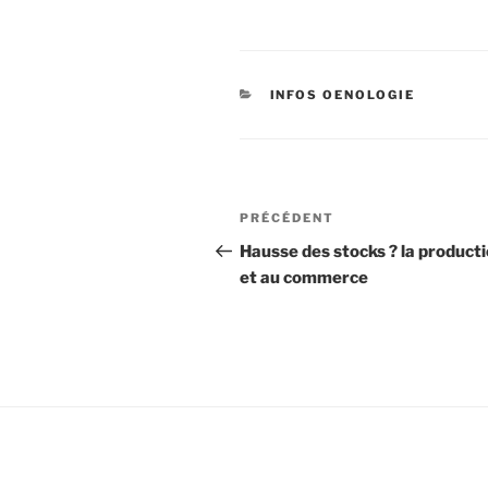
CATÉGORIES
INFOS OENOLOGIE
Navigation
Article
PRÉCÉDENT
de
précédent
Hausse des stocks ? la product
et au commerce
l’article