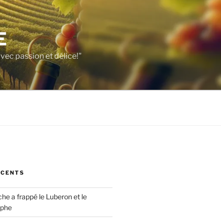
E
vec passion et délice!"
ÉCENTS
che a frappé le Luberon et le
ophe