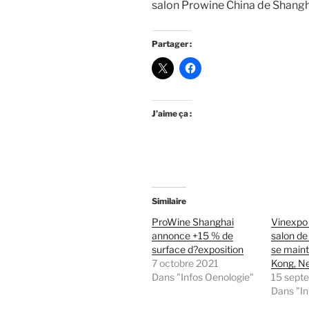
salon Prowine China de Shangh
Partager :
J’aime ça :
Similaire
ProWine Shanghai
Vinexpo
annonce +15 % de
salon de
surface d?exposition
se maint
7 octobre 2021
Kong, N
Dans "Infos Oenologie"
15 sept
Dans "In