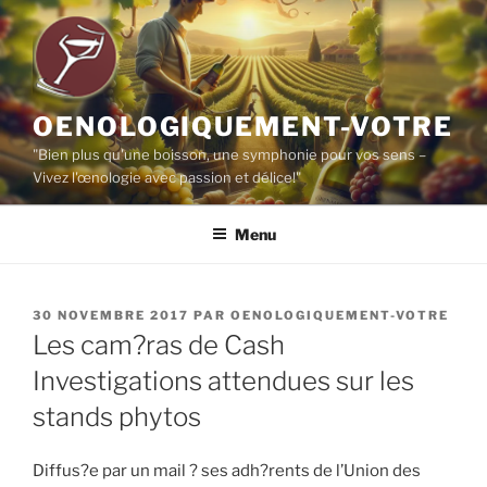
Aller
au
contenu
principal
OENOLOGIQUEMENT-VOTRE
"Bien plus qu'une boisson, une symphonie pour vos sens –
Vivez l'œnologie avec passion et délice!"
Menu
PUBLIÉ
30 NOVEMBRE 2017
PAR
OENOLOGIQUEMENT-VOTRE
LE
Les cam?ras de Cash
Investigations attendues sur les
stands phytos
Diffus?e par un mail ? ses adh?rents de l’Union des