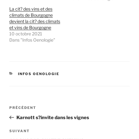
La cit? des vins et des
climats de Bourgogne
devient la cit? des climats
et vins de Bourgogne
10 octobre 2021
Dans "Infos Oenologie"
CATÉGORIES
INFOS OENOLOGIE
Navigation
Article
PRÉCÉDENT
de
précédent
Karnott s?invite dans les vignes
l’article
Article
SUIVANT