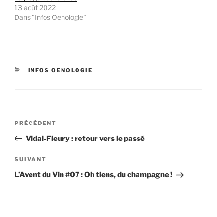
13 août 2022
Dans "Infos Oenologie"
CATÉGORIES
INFOS OENOLOGIE
Navigation
Article
PRÉCÉDENT
de
précédent
Vidal-Fleury : retour vers le passé
l’article
Article
SUIVANT
suivant
L’Avent du Vin #07 : Oh tiens, du champagne !