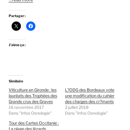
…read more
Partager :
J’aime ça :
Similaire
Viticulture en Gironde : les
L?ODG des Bordeaux vote
lauréats des Trophées des
une modification du cahier
Grands crus des Graves
des charges des cr?mants
16 novembre 2017
2 juillet 2018
Dans "Infos Oenologie"
Dans "Infos Oenologie"
Tour des Cartes Occitanie :
La plage des lézards