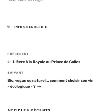
CATÉGORIES
INFOS OENOLOGIE
Navigation
Article
PRÉCÉDENT
de
précédent
Lièvre à la Royale au Prince de Galles
l’article
Article
SUIVANT
suivant
Bio, vegan ou naturel… comment choisir son vin
« écologique » ?
ARTICLES RÉCENTS