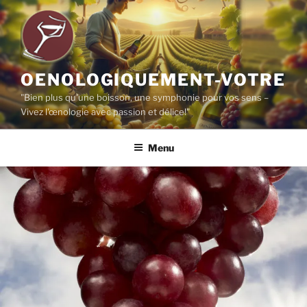
Aller
au
contenu
principal
OENOLOGIQUEMENT-VOTRE
"Bien plus qu'une boisson, une symphonie pour vos sens –
Vivez l'œnologie avec passion et délice!"
Menu