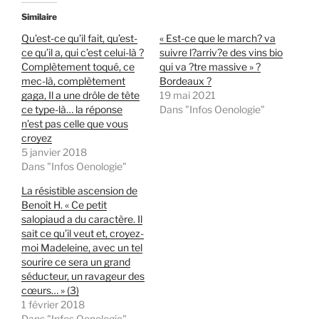
Similaire
Qu’est-ce qu’il fait, qu’est-
« Est-ce que le march? va
ce qu’il a, qui c’est celui-là ?
suivre l?arriv?e des vins bio
Complètement toqué, ce
qui va ?tre massive » ?
mec-là, complètement
Bordeaux ?
gaga, Il a une drôle de tête
19 mai 2021
ce type-là… la réponse
Dans "Infos Oenologie"
n’est pas celle que vous
croyez
5 janvier 2018
Dans "Infos Oenologie"
La résistible ascension de
Benoît H. « Ce petit
salopiaud a du caractère. Il
sait ce qu’il veut et, croyez-
moi Madeleine, avec un tel
sourire ce sera un grand
séducteur, un ravageur des
cœurs… » (3)
1 février 2018
Dans "Infos Oenologie"