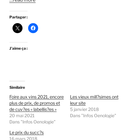
…read more
Partager :
J’aime ça :
Similaire
Foire aux vins 2021, encore
Les vieux mill?simes ont
plus de prix, de promos et
leur site
de cuv?es « labellis?es »
5 janvier 2018
20 mai 2021
Dans "Infos Oenologie"
Dans "Infos Oenologie"
Le prix du succ?s
16 mars 2018