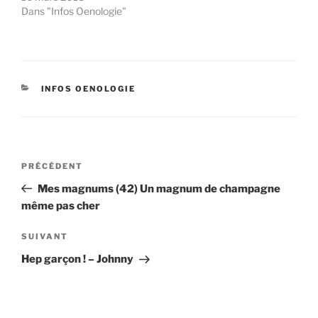
Dans "Infos Oenologie"
CATÉGORIES
INFOS OENOLOGIE
Navigation
Article
PRÉCÉDENT
de
précédent
Mes magnums (42) Un magnum de champagne
l’article
même pas cher
Article
SUIVANT
suivant
Hep garçon ! – Johnny