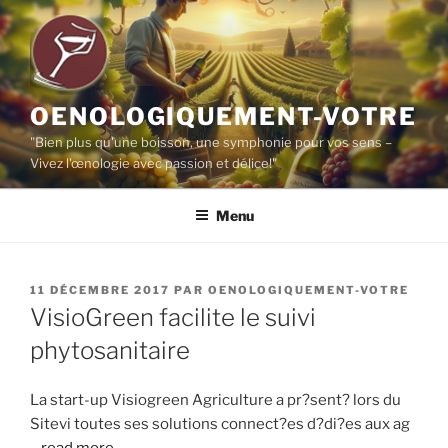
Aller
au
contenu
principal
OENOLOGIQUEMENT-VOTRE
"Bien plus qu'une boisson, une symphonie pour vos sens –
Vivez l'œnologie avec passion et délice!"
Menu
PUBLIÉ
11 DÉCEMBRE 2017
PAR
OENOLOGIQUEMENT-VOTRE
LE
VisioGreen facilite le suivi
phytosanitaire
La start-up Visiogreen Agriculture a pr?sent? lors du
Sitevi toutes ses solutions connect?es d?di?es aux ag