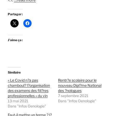
», c
…read more
Partager :
J’aime ça :
Similaire
« Le Covid n?a pas
Rentr?e scolaire pour le
chamboul? l?organisation
nouveau Dipl?me National
des examens des fili?res
des ?nologues
professionnelles » du vin
7 septembre 2021
13 mai 2021
Dans "Infos Oenologie"
Dans "Infos Oenologie"
Faut-il mettre un terme ? l?