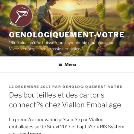
Aller
au
contenu
principal
OENOLOGIQUEMENT-VOTRE
"Bien plus qu'une boisson, une symphonie pour vos sens –
Vivez l'œnologie avec passion et délice!"
Menu
PUBLIÉ
12 DÉCEMBRE 2017
PAR
OENOLOGIQUEMENT-VOTRE
LE
Des bouteilles et des cartons
connect?s chez Viallon Emballage
La premi?re innovation pr?sent?e par Viallon
emballages sur le Sitevi 2017 et baptis?e » RIS System