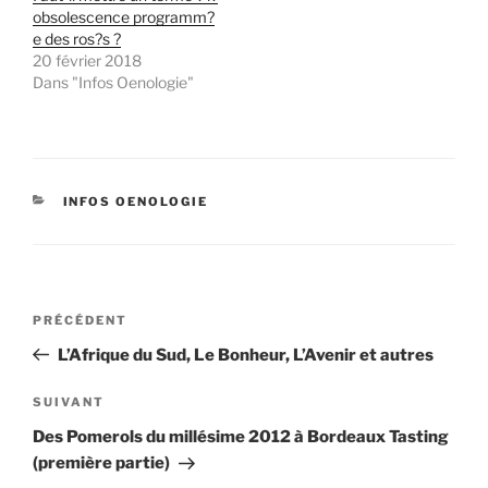
obsolescence programm?
e des ros?s ?
20 février 2018
Dans "Infos Oenologie"
CATÉGORIES
INFOS OENOLOGIE
Navigation
Article
PRÉCÉDENT
de
précédent
L’Afrique du Sud, Le Bonheur, L’Avenir et autres
l’article
Article
SUIVANT
suivant
Des Pomerols du millésime 2012 à Bordeaux Tasting
(première partie)