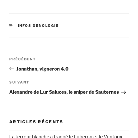
CATÉGORIES
INFOS OENOLOGIE
Navigation
Article
PRÉCÉDENT
de
précédent
Jonathan, vigneron 4.0
l’article
Article
SUIVANT
suivant
Alexandre de Lur Saluces, le sniper de Sauternes
ARTICLES RÉCENTS
La terreur blanche a frappé le Luberon et le Ventoux