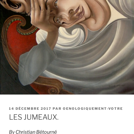
PUBLIÉ
14 DÉCEMBRE 2017
PAR
OENOLOGIQUEMENT-VOTRE
LE
LES JUMEAUX.
By
Christian Bétourné