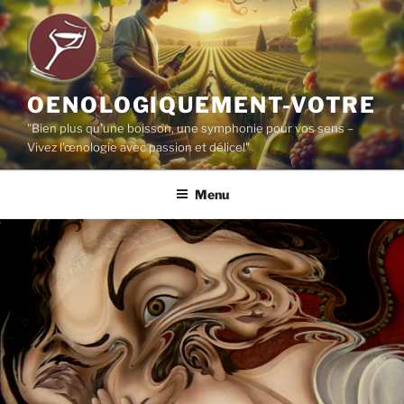
Aller
au
contenu
principal
OENOLOGIQUEMENT-VOTRE
"Bien plus qu'une boisson, une symphonie pour vos sens –
Vivez l'œnologie avec passion et délice!"
Menu