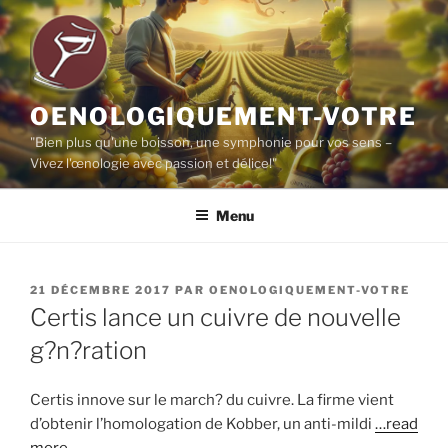
Aller
au
contenu
principal
OENOLOGIQUEMENT-VOTRE
"Bien plus qu'une boisson, une symphonie pour vos sens –
Vivez l'œnologie avec passion et délice!"
Menu
PUBLIÉ
21 DÉCEMBRE 2017
PAR
OENOLOGIQUEMENT-VOTRE
LE
Certis lance un cuivre de nouvelle
g?n?ration
Certis innove sur le march? du cuivre. La firme vient
d’obtenir l’homologation de Kobber, un anti-mildi
…read