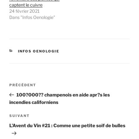
captent le cuivre
24 février 2021
Dans "Infos Oenologie"
CATÉGORIES
INFOS OENOLOGIE
Navigation
Article
PRÉCÉDENT
de
précédent
100?000?? champenois en aide apr?s les
l’article
incendies californiens
Article
SUIVANT
suivant
L’Avent du Vin #21 : Comme une petite soif de bulles