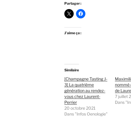
Partager :
J’aime ça :
Similaire
[Champagne Tasting J-
Maximil
3] La quatrième
nommé c
génération au rendez-
de Laure
vous chez Laurent-
7 juillet
Perrier
Dans "In
20 octobre 2021
Dans "Infos Oenologie"