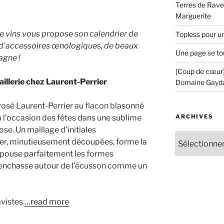
Terres de Ravel
Marguerite
e vins vous propose son calendrier de
Topless pour u
e d’accessoires œnologiques, de beaux
Une page se to
agne !
[Coup de cœur]
illerie chez Laurent-Perrier
Domaine Gayd
rosé Laurent-Perrier au flacon blasonné
ARCHIVES
à l’occasion des fêtes dans une sublime
se. Un maillage d’initiales
Archives
r, minutieusement découpées, forme la
 épouse parfaitement les formes
s’enchasse autour de l’écusson comme un
avistes
…read more