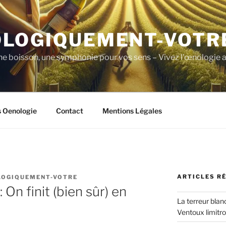
LOGIQUEMENT-VOTR
ne boisson, une symphonie pour vos sens – Vivez l'œnologie a
s Oenologie
Contact
Mentions Légales
ARTICLES R
LOGIQUEMENT-VOTRE
 On finit (bien sûr) en
La terreur blan
Ventoux limitr