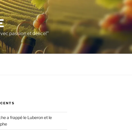
E
vec passion et délice!"
ÉCENTS
che a frappé le Luberon et le
ophe