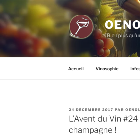
Aller
au
contenu
OENO
principal
"Bien plus qu'u
Accueil
Vinosophie
Info
PUBLIÉ
24 DÉCEMBRE 2017
PAR
OENO
LE
L’Avent du Vin #24 :
champagne !