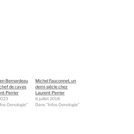
ien Bernardeau
Michel Fauconnet, un
hef de caves
demi-siècle chez
nt-Perrier
Laurent-Perrier
 2023
6 juillet 2018
fos Oenologie"
Dans "Infos Oenologie"