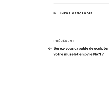
CATÉGORIES
INFOS OENOLOGIE
Navigation
Article
PRÉCÉDENT
de
précédent
Serez-vous capable de sculpter
votre muselet en p?re No?l ?
l’article