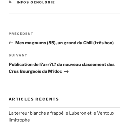
CATÉGORIES
INFOS OENOLOGIE
Navigation
Article
PRÉCÉDENT
de
précédent
Mes magnums (55), un grand du Chili (très bon)
l’article
Article
SUIVANT
suivant
Publication de l?arr?t? du nouveau classement des
Crus Bourgeois du M?doc
ARTICLES RÉCENTS
La terreur blanche a frappé le Luberon et le Ventoux
limitrophe