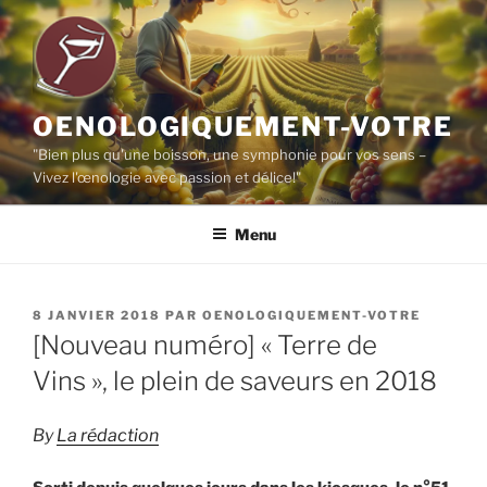
Aller
au
contenu
principal
OENOLOGIQUEMENT-VOTRE
"Bien plus qu'une boisson, une symphonie pour vos sens –
Vivez l'œnologie avec passion et délice!"
Menu
PUBLIÉ
8 JANVIER 2018
PAR
OENOLOGIQUEMENT-VOTRE
LE
[Nouveau numéro] « Terre de
Vins », le plein de saveurs en 2018
By
La rédaction