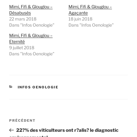
Mimi, Fifi & Glouglou –
Mimi, Fifi & Glouglou –
Désabusés
Agaçante
22 mars 2018
18 juin 2018
Dans "Infos Oenologie"
Dans "Infos Oenologie"
Mimi, Fifi & Glouglou –
Eternité
9 juillet 2018
Dans "Infos Oenologie"
CATÉGORIES
INFOS OENOLOGIE
Navigation
Article
PRÉCÉDENT
de
précédent
22?% des viticulteurs ont r?alis? le diagnostic
l’article