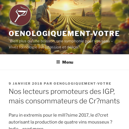
Aller
au
contenu
principal
OENOLOGIQUEMENT-VOTRE
"Bien plus qu'une boisson, une symphonie pour vos sens –
Vivez l'œnologie avec passion et délice!"
Menu
PUBLIÉ
9 JANVIER 2018
PAR
OENOLOGIQUEMENT-VOTRE
LE
Nos lecteurs promoteurs des IGP,
mais consommateurs de Cr?mants
Paru in extremis pour le mill?sime 2017, le d?cret
autorisant la production de quatre vins mousseux ?