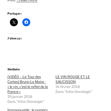
Indic
…read more
Partager :
J’aime ça :
Similaire
[VIDÉO – Le Tour des
LE VIN ROUGE ET LE
Cartes] Bruno Le Maire :
SAUCISSON
« le vin, c’est le reflet de la
16 février 2018
France »
Dans "Infos Oenologie"
29 janvier 2018
Dans "Infos Oenologie"
Immanquable : le numéro