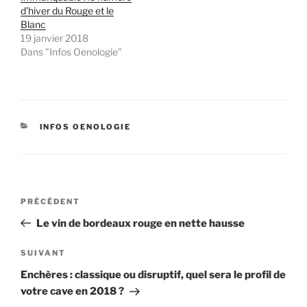
d’hiver du Rouge et le
Blanc
19 janvier 2018
Dans "Infos Oenologie"
CATÉGORIES
INFOS OENOLOGIE
Navigation
Article
PRÉCÉDENT
de
précédent
Le vin de bordeaux rouge en nette hausse
l’article
Article
SUIVANT
suivant
Enchères : classique ou disruptif, quel sera le profil de
votre cave en 2018 ?