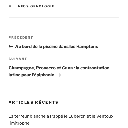
CATÉGORIES
INFOS OENOLOGIE
Navigation
Article
PRÉCÉDENT
de
précédent
Au bord de la piscine dans les Hamptons
l’article
Article
SUIVANT
suivant
Champagne, Prosecco et Cava : la confrontation
latine pour l’épiphanie
ARTICLES RÉCENTS
La terreur blanche a frappé le Luberon et le Ventoux
limitrophe