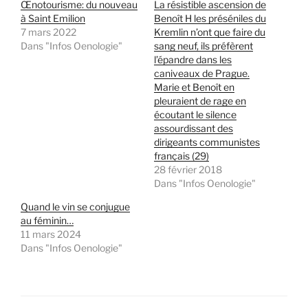
Œnotourisme: du nouveau
La résistible ascension de
à Saint Emilion
Benoît H les préséniles du
7 mars 2022
Kremlin n’ont que faire du
Dans "Infos Oenologie"
sang neuf, ils préfèrent
l’épandre dans les
caniveaux de Prague.
Marie et Benoît en
pleuraient de rage en
écoutant le silence
assourdissant des
dirigeants communistes
français (29)
28 février 2018
Dans "Infos Oenologie"
Quand le vin se conjugue
au féminin…
11 mars 2024
Dans "Infos Oenologie"