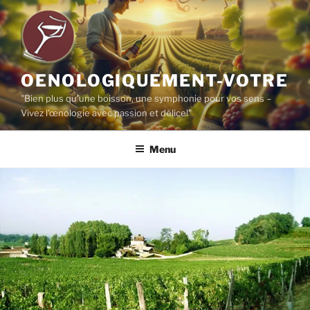
Aller
au
contenu
principal
OENOLOGIQUEMENT-VOTRE
"Bien plus qu'une boisson, une symphonie pour vos sens –
Vivez l'œnologie avec passion et délice!"
Menu