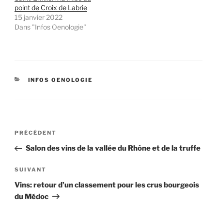
point de Croix de Labrie
15 janvier 2022
Dans "Infos Oenologie"
CATÉGORIES
INFOS OENOLOGIE
Navigation
Article
PRÉCÉDENT
de
précédent
Salon des vins de la vallée du Rhône et de la truffe
l’article
Article
SUIVANT
suivant
Vins: retour d’un classement pour les crus bourgeois
du Médoc