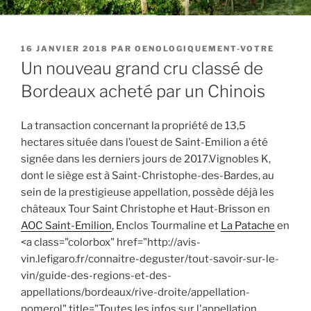
PUBLIÉ
16 JANVIER 2018
PAR
OENOLOGIQUEMENT-VOTRE
LE
Un nouveau grand cru classé de
Bordeaux acheté par un Chinois
La transaction concernant la propriété de 13,5
hectares située dans l’ouest de Saint-Emilion a été
signée dans les derniers jours de 2017.Vignobles K,
dont le siège est à Saint-Christophe-des-Bardes, au
sein de la prestigieuse appellation, possède déjà les
châteaux Tour Saint Christophe et Haut-Brisson en
AOC Saint-Emilion
, Enclos Tourmaline et
La Patache
en
<a class="colorbox" href="http://avis-
vin.lefigaro.fr/connaitre-deguster/tout-savoir-sur-le-
vin/guide-des-regions-et-des-
appellations/bordeaux/rive-droite/appellation-
pomerol" title="Toutes les infos sur l'appellation