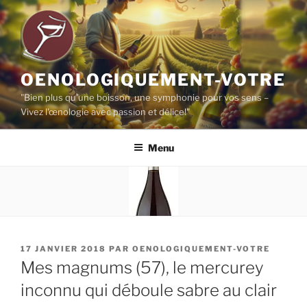
Aller
au
contenu
principal
OENOLOGIQUEMENT-VOTRE
"Bien plus qu'une boisson, une symphonie pour vos sens –
Vivez l'œnologie avec passion et délice!"
Menu
PUBLIÉ
17 JANVIER 2018
PAR
OENOLOGIQUEMENT-VOTRE
LE
Mes magnums (57), le mercurey
inconnu qui déboule sabre au clair