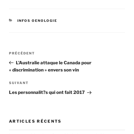
CATÉGORIES
INFOS OENOLOGIE
Navigation
Article
PRÉCÉDENT
de
précédent
L’Australie attaque le Canada pour
l’article
« discrimination » envers son vin
Article
SUIVANT
suivant
Les personnalit?s qui ont fait 2017
ARTICLES RÉCENTS