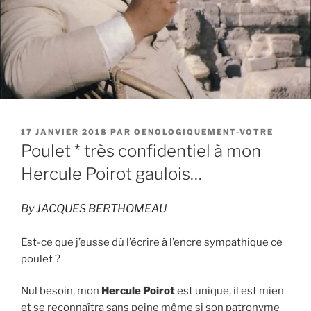
PUBLIÉ
17 JANVIER 2018
PAR
OENOLOGIQUEMENT-VOTRE
LE
Poulet * très confidentiel à mon
Hercule Poirot gaulois…
By
JACQUES BERTHOMEAU
Est-ce que j’eusse dû l’écrire à l’encre sympathique ce
poulet ?
Nul besoin, mon
Hercule Poirot
est unique, il est mien
et se reconnaîtra sans peine même si son patronyme