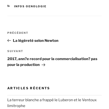
CATÉGORIES
INFOS OENOLOGIE
Navigation
Article
PRÉCÉDENT
de
précédent
La légèreté selon Newton
l’article
Article
SUIVANT
suivant
2017, ann?e record pour la commercialisation? pas
pour la production
ARTICLES RÉCENTS
La terreur blanche a frappé le Luberon et le Ventoux
limitrophe