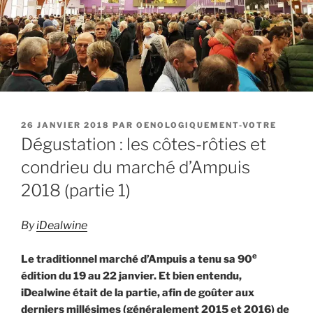
PUBLIÉ
26 JANVIER 2018
PAR
OENOLOGIQUEMENT-VOTRE
LE
Dégustation : les côtes-rôties et
condrieu du marché d’Ampuis
2018 (partie 1)
By
iDealwine
e
Le traditionnel marché d’Ampuis a tenu sa 90
édition du 19 au 22 janvier. Et bien entendu,
iDealwine était de la partie, afin de goûter aux
derniers millésimes (généralement 2015 et 2016) de