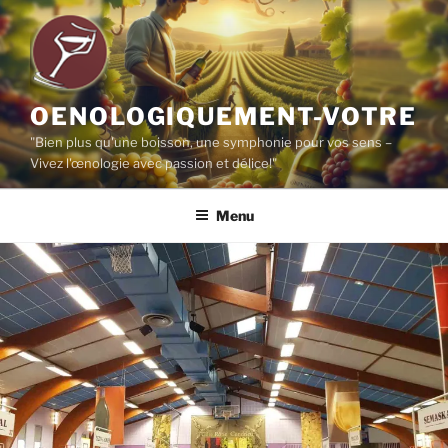
Aller
au
contenu
principal
OENOLOGIQUEMENT-VOTRE
"Bien plus qu'une boisson, une symphonie pour vos sens –
Vivez l'œnologie avec passion et délice!"
Menu