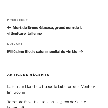
Navigation
Article
PRÉCÉDENT
de
précédent
Mort de Bruno Giacosa, grand nom de la
l’article
viticulture italienne
Article
SUIVANT
suivant
Millésime Bio, le salon mondial du vin bio
ARTICLES RÉCENTS
La terreur blanche a frappé le Luberon et le Ventoux
limitrophe
Terres de Ravel bientôt dans le giron de Sainte-
Marguerite