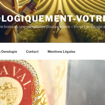
LOGIQUEMENT-VOTR
ne boisson, une symphonie pour vos sens – Vivez l'œnologie a
s Oenologie
Contact
Mentions Légales