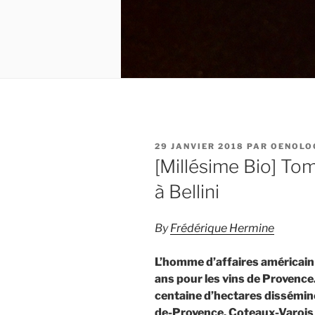
PUBLIÉ
29 JANVIER 2018
PAR
OENOLO
LE
[Millésime Bio] Tom
à Bellini
By
Frédérique Hermine
L’homme d’affaires américain
ans pour les vins de Provence. 
centaine d’hectares dissémin
de-Provence, Coteaux-Varois