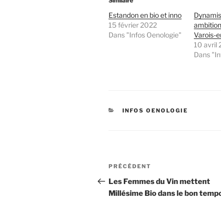
Similaire
Estandon en bio et inno
Dynamis
15 février 2022
ambition
Dans "Infos Oenologie"
Varois-
10 avril
Dans "In
CATÉGORIES
INFOS OENOLOGIE
Navigation
Article
PRÉCÉDENT
de
précédent
Les Femmes du Vin mettent
Millésime Bio dans le bon temp
l’article