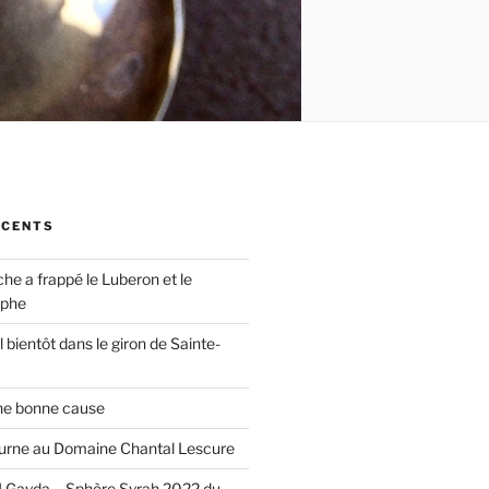
ÉCENTS
che a frappé le Luberon et le
ophe
 bientôt dans le giron de Sainte-
ne bonne cause
urne au Domaine Chantal Lescure
 Gayda – Sphère Syrah 2022 du