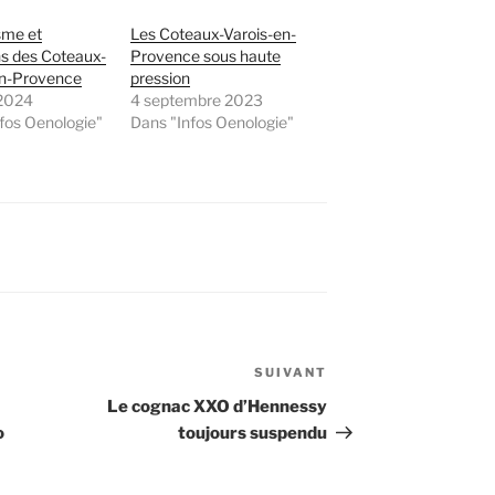
me et
Les Coteaux-Varois-en-
s des Coteaux-
Provence sous haute
en-Provence
pression
 2024
4 septembre 2023
fos Oenologie"
Dans "Infos Oenologie"
SUIVANT
Article
suivant
Le cognac XXO d’Hennessy
o
toujours suspendu