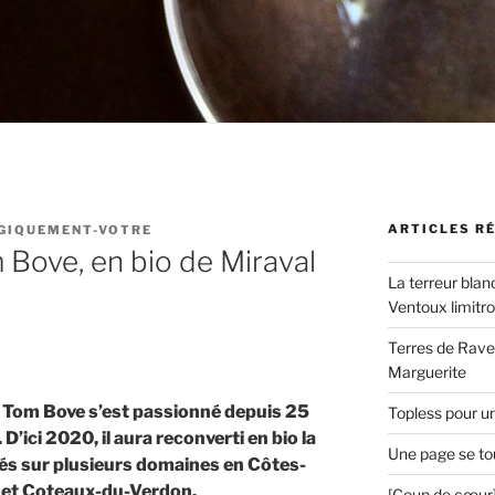
ARTICLES R
GIQUEMENT-VOTRE
 Bove, en bio de Miraval
La terreur blan
Ventoux limitr
Terres de Ravel
Marguerite
 Tom Bove s’est passionné depuis 25
Topless pour u
D’ici 2020, il aura reconverti en bio la
Une page se to
és sur plusieurs domaines en Côtes-
 et Coteaux-du-Verdon.
[Coup de cœur]