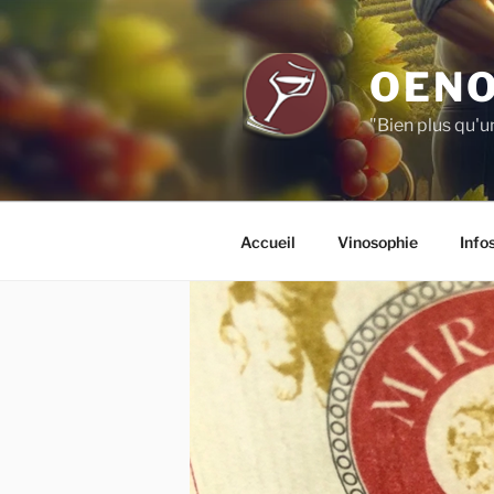
Aller
au
contenu
OENO
principal
"Bien plus qu'u
Accueil
Vinosophie
Info