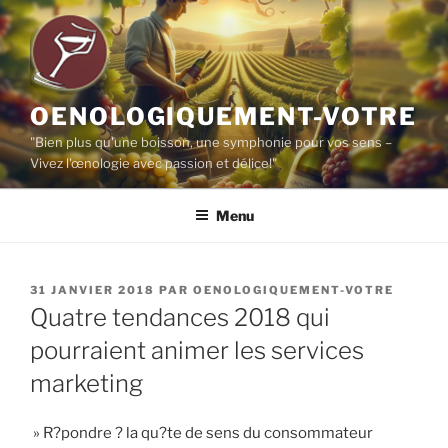
Aller
au
contenu
principal
OENOLOGIQUEMENT-VOTRE
"Bien plus qu'une boisson, une symphonie pour vos sens –
Vivez l'œnologie avec passion et délice!"
Menu
PUBLIÉ
31 JANVIER 2018
PAR
OENOLOGIQUEMENT-VOTRE
LE
Quatre tendances 2018 qui
pourraient animer les services
marketing
» R?pondre ? la qu?te de sens du consommateur