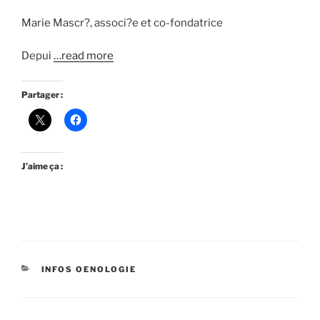
Marie Mascr?, associ?e et co-fondatrice
Depui
…read more
Partager :
J’aime ça :
CATÉGORIES
INFOS OENOLOGIE