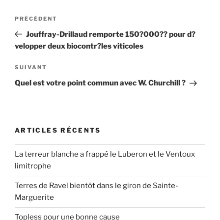
Navigation
Article
PRÉCÉDENT
de
précédent
Jouffray-Drillaud remporte 150?000?? pour d?
l’article
velopper deux biocontr?les viticoles
Article
SUIVANT
suivant
Quel est votre point commun avec W. Churchill ?
ARTICLES RÉCENTS
La terreur blanche a frappé le Luberon et le Ventoux
limitrophe
Terres de Ravel bientôt dans le giron de Sainte-
Marguerite
Topless pour une bonne cause