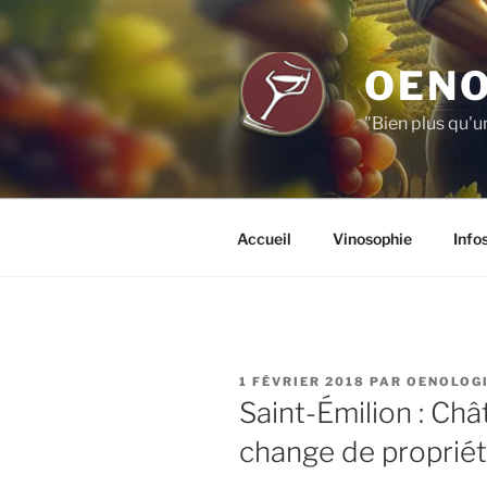
Aller
au
contenu
OENO
principal
"Bien plus qu'u
Accueil
Vinosophie
Info
PUBLIÉ
1 FÉVRIER 2018
PAR
OENOLOG
LE
Saint-Émilion : Ch
change de propriét