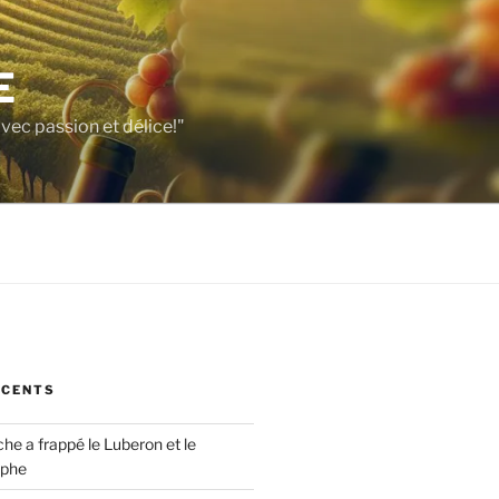
E
vec passion et délice!"
ÉCENTS
che a frappé le Luberon et le
ophe