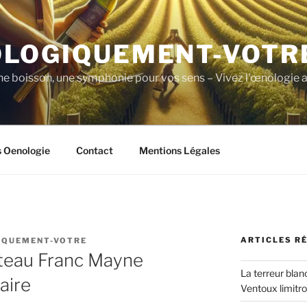
LOGIQUEMENT-VOTR
ne boisson, une symphonie pour vos sens – Vivez l'œnologie a
s Oenologie
Contact
Mentions Légales
ARTICLES R
IQUEMENT-VOTRE
âteau Franc Mayne
La terreur blan
aire
Ventoux limitr