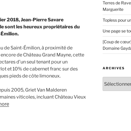
Terres de Ravel
Marguerite
nvier 2018, Jean-Pierre Savare
Topless pour u
le sont les heureux propriétaires du
Une page se to
Émilion.
[Coup de cœur]
u de Saint-Émilion, à proximité de
Domaine Gayd
 encore de Château Grand Mayne, cette
ectares d’un seul tenant pour un
ARCHIVES
t et 10% de cabernet franc sur des
lques pieds de côte limoneux.
Archives
epuis 2005, Griet Van Malderen
maines viticoles, incluant Château Vieux
more