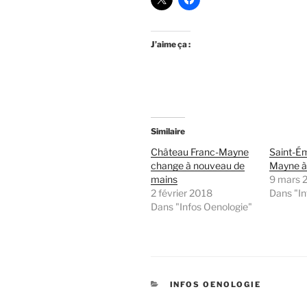
J’aime ça :
Similaire
Château Franc-Mayne
Saint-Ém
change à nouveau de
Mayne à 
mains
9 mars 
2 février 2018
Dans "In
Dans "Infos Oenologie"
CATÉGORIES
INFOS OENOLOGIE