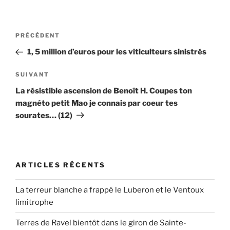
Navigation
Article
PRÉCÉDENT
de
précédent
1, 5 million d’euros pour les viticulteurs sinistrés
l’article
Article
SUIVANT
suivant
La résistible ascension de Benoît H. Coupes ton
magnéto petit Mao je connais par coeur tes
sourates… (12)
ARTICLES RÉCENTS
La terreur blanche a frappé le Luberon et le Ventoux
limitrophe
Terres de Ravel bientôt dans le giron de Sainte-