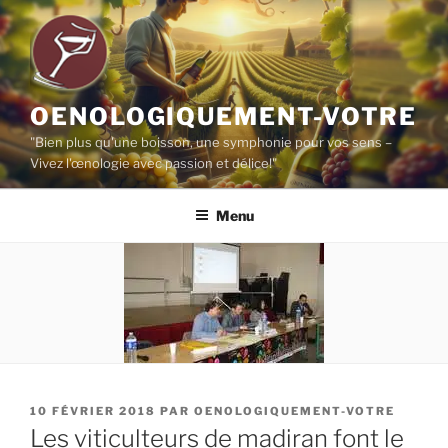
Aller
au
contenu
principal
OENOLOGIQUEMENT-VOTRE
"Bien plus qu'une boisson, une symphonie pour vos sens –
Vivez l'œnologie avec passion et délice!"
Menu
PUBLIÉ
10 FÉVRIER 2018
PAR
OENOLOGIQUEMENT-VOTRE
LE
Les viticulteurs de madiran font le