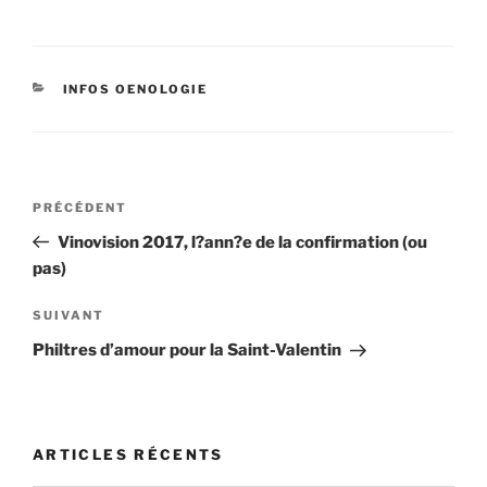
CATÉGORIES
INFOS OENOLOGIE
Navigation
Article
PRÉCÉDENT
de
précédent
Vinovision 2017, l?ann?e de la confirmation (ou
l’article
pas)
Article
SUIVANT
suivant
Philtres d’amour pour la Saint-Valentin
ARTICLES RÉCENTS