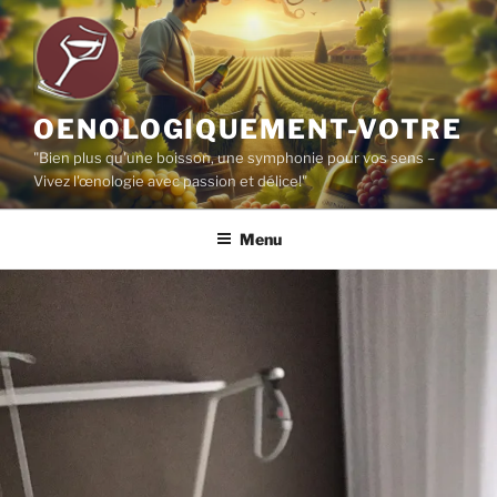
Aller
au
contenu
principal
OENOLOGIQUEMENT-VOTRE
"Bien plus qu'une boisson, une symphonie pour vos sens –
Vivez l'œnologie avec passion et délice!"
Menu