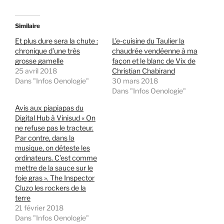
Similaire
Et plus dure sera la chute :
L’e-cuisine du Taulier la
chronique d’une très
chaudrée vendéenne à ma
grosse gamelle
façon et le blanc de Vix de
25 avril 2018
Christian Chabirand
Dans "Infos Oenologie"
30 mars 2018
Dans "Infos Oenologie"
Avis aux piapiapas du
Digital Hub à Vinisud « On
ne refuse pas le tracteur.
Par contre, dans la
musique, on déteste les
ordinateurs. C’est comme
mettre de la sauce sur le
foie gras ». The Inspector
Cluzo les rockers de la
terre
21 février 2018
Dans "Infos Oenologie"