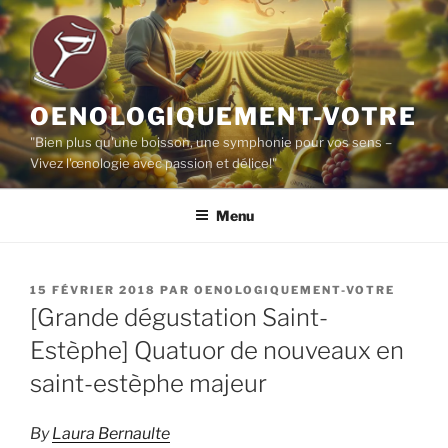
Aller
au
contenu
principal
OENOLOGIQUEMENT-VOTRE
"Bien plus qu'une boisson, une symphonie pour vos sens –
Vivez l'œnologie avec passion et délice!"
Menu
PUBLIÉ
15 FÉVRIER 2018
PAR
OENOLOGIQUEMENT-VOTRE
LE
[Grande dégustation Saint-
Estèphe] Quatuor de nouveaux en
saint-estèphe majeur
By
Laura Bernaulte