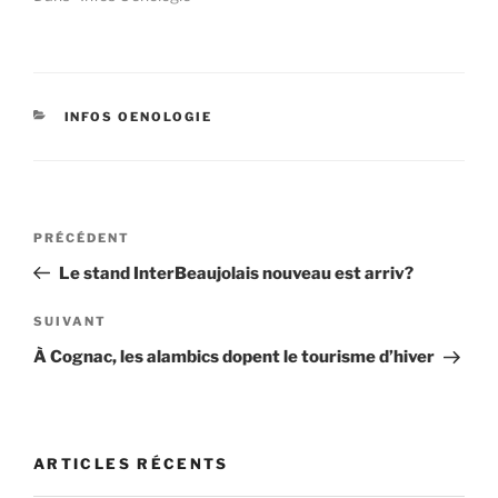
CATÉGORIES
INFOS OENOLOGIE
Navigation
Article
PRÉCÉDENT
de
précédent
Le stand InterBeaujolais nouveau est arriv?
l’article
Article
SUIVANT
suivant
À Cognac, les alambics dopent le tourisme d’hiver
ARTICLES RÉCENTS