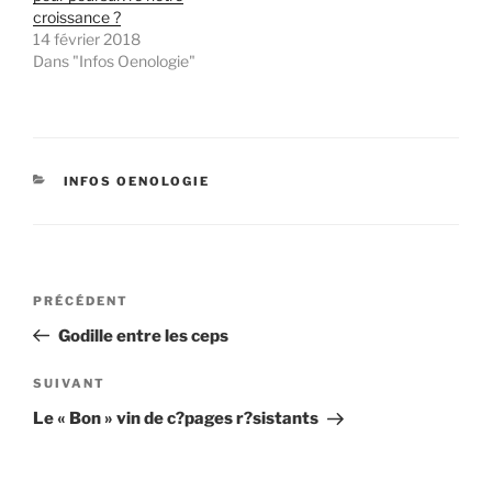
croissance ?
14 février 2018
Dans "Infos Oenologie"
CATÉGORIES
INFOS OENOLOGIE
Navigation
Article
PRÉCÉDENT
de
précédent
Godille entre les ceps
l’article
Article
SUIVANT
suivant
Le « Bon » vin de c?pages r?sistants