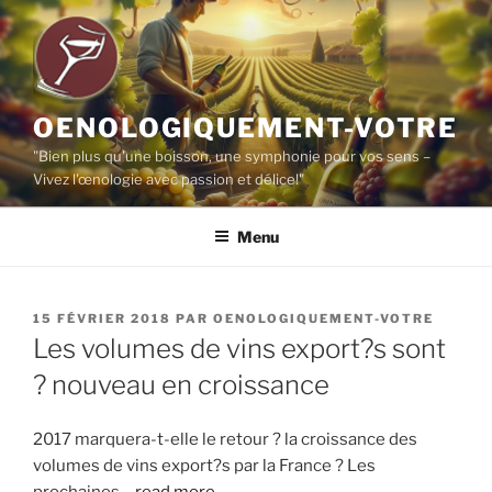
Aller
au
contenu
principal
OENOLOGIQUEMENT-VOTRE
"Bien plus qu'une boisson, une symphonie pour vos sens –
Vivez l'œnologie avec passion et délice!"
Menu
PUBLIÉ
15 FÉVRIER 2018
PAR
OENOLOGIQUEMENT-VOTRE
LE
Les volumes de vins export?s sont
? nouveau en croissance
2017 marquera-t-elle le retour ? la croissance des
volumes de vins export?s par la France ? Les