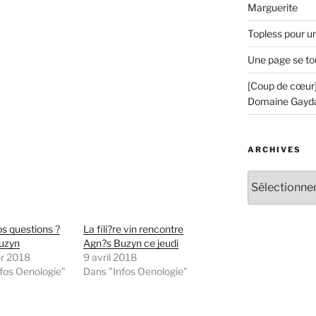
Marguerite
Topless pour u
Une page se to
[Coup de cœur]
Domaine Gayd
ARCHIVES
Archives
s questions ?
La fili?re vin rencontre
uzyn
Agn?s Buzyn ce jeudi
er 2018
9 avril 2018
fos Oenologie"
Dans "Infos Oenologie"