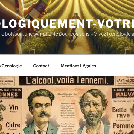
LOGIQUEMENT-VOTR
ne boisson, une symphonie pour vos sens – Vivez l'œnologie a
s Oenologie
Contact
Mentions Légales