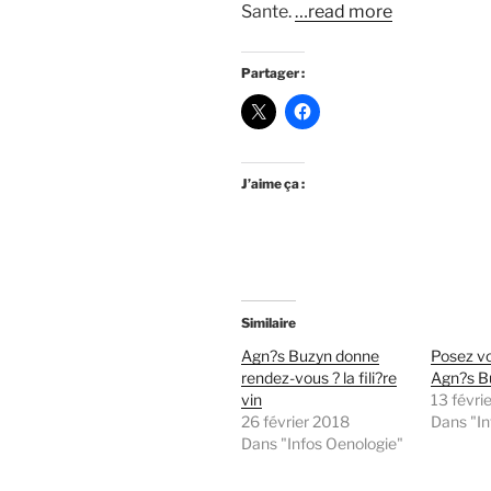
Sante.
…read more
Partager :
J’aime ça :
Similaire
Agn?s Buzyn donne
Posez vo
rendez-vous ? la fili?re
Agn?s B
vin
13 févri
26 février 2018
Dans "In
Dans "Infos Oenologie"