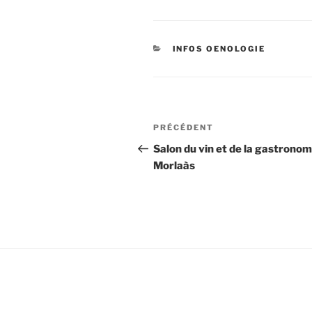
CATÉGORIES
INFOS OENOLOGIE
Navigation
Article
PRÉCÉDENT
de
précédent
Salon du vin et de la gastronom
Morlaàs
l’article