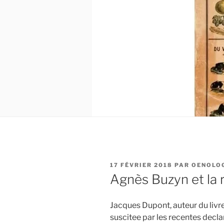
PUBLIÉ
17 FÉVRIER 2018
PAR
OENOLO
LE
Agnès Buzyn et la r
Jacques Dupont, auteur du livre
suscitee par les recentes decla