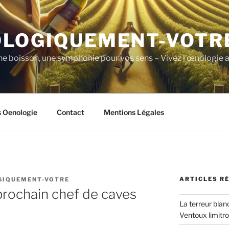
LOGIQUEMENT-VOTR
ne boisson, une symphonie pour vos sens – Vivez l'œnologie a
s Oenologie
Contact
Mentions Légales
ARTICLES R
GIQUEMENT-VOTRE
rochain chef de caves
La terreur blan
Ventoux limitr