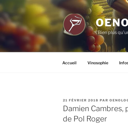
Aller
au
contenu
OENO
principal
"Bien plus qu'u
Accueil
Vinosophie
Info
PUBLIÉ
21 FÉVRIER 2018
PAR
OENOLO
LE
Damien Cambres, p
de Pol Roger