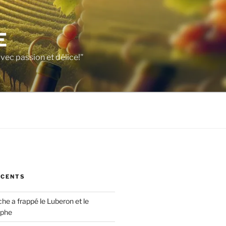
E
vec passion et délice!"
ÉCENTS
che a frappé le Luberon et le
ophe