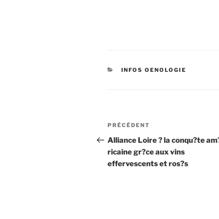
CATÉGORIES
INFOS OENOLOGIE
Navigation
Article
PRÉCÉDENT
de
précédent
Alliance Loire ? la conqu?te am
ricaine gr?ce aux vins
l’article
effervescents et ros?s