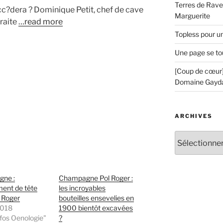
Terres de Ravel
c?dera ? Dominique Petit, chef de cave
Marguerite
traite
…read more
Topless pour u
Une page se to
[Coup de cœur]
Domaine Gayd
ARCHIVES
Archives
ne :
Champagne Pol Roger :
ent de tête
les incroyables
 Roger
bouteilles ensevelies en
2018
1900 bientôt excavées
fos Oenologie"
?