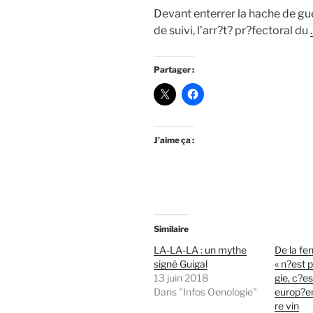
Devant enterrer la hache de gu
de suivi, l’arr?t? pr?fectoral du
Partager :
J’aime ça :
Similaire
LA-LA-LA : un mythe
De la fer
signé Guigal
« n?est 
13 juin 2018
gie, c?es
Dans "Infos Oenologie"
europ?enn
re vin