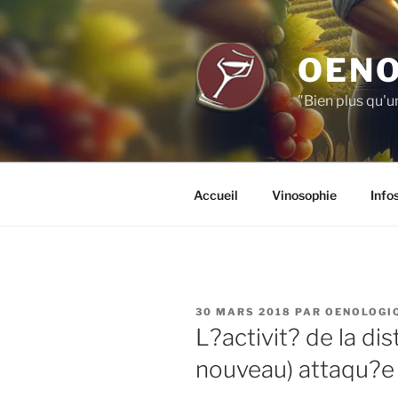
Aller
au
contenu
OENO
principal
"Bien plus qu'u
Accueil
Vinosophie
Info
PUBLIÉ
30 MARS 2018
PAR
OENOLOGI
LE
L?activit? de la dis
nouveau) attaqu?e 