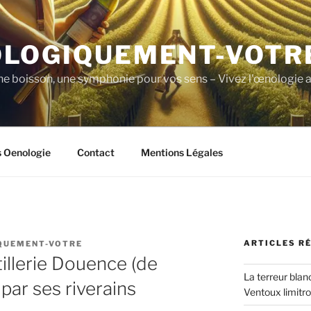
LOGIQUEMENT-VOTR
ne boisson, une symphonie pour vos sens – Vivez l'œnologie a
s Oenologie
Contact
Mentions Légales
ARTICLES R
QUEMENT-VOTRE
tillerie Douence (de
La terreur blan
par ses riverains
Ventoux limitr