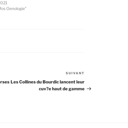
2021
fos Oenologie"
SUIVANT
Article
suivant
orses
Les Collines du Bourdic lancent leur
cuv?e haut de gamme