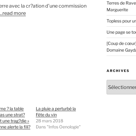
Terres de Ravel
erre avec la cr?ation d’une commission
Marguerite
…read more
Topless pour u
Une page se to
[Coup de cœur]
Domaine Gayd
ARCHIVES
Archives
me ? la table
La pluie a perturbé la
pas une strat?
Fête du vin
t une trag?die »
28 mars 2018
e alerte la fili?
Dans "Infos Oenologie"