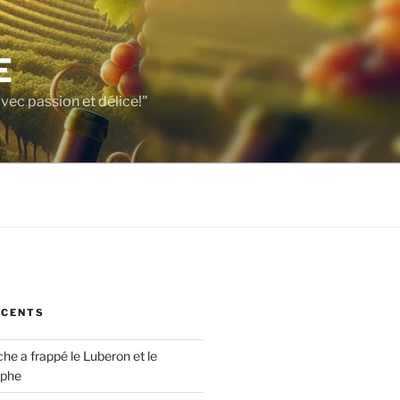
E
vec passion et délice!"
ÉCENTS
che a frappé le Luberon et le
ophe