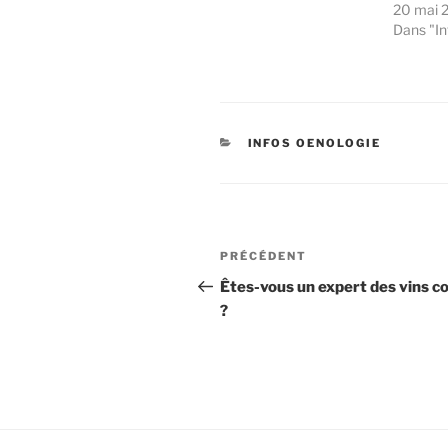
20 mai 
Dans "In
CATÉGORIES
INFOS OENOLOGIE
Navigation
Article
PRÉCÉDENT
de
précédent
Êtes-vous un expert des vins c
?
l’article