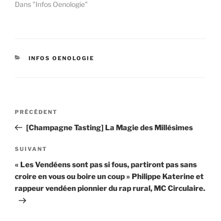
Dans "Infos Oenologie"
CATÉGORIES
INFOS OENOLOGIE
Navigation
Article
PRÉCÉDENT
de
précédent
[Champagne Tasting] La Magie des Millésimes
l’article
Article
SUIVANT
suivant
« Les Vendéens sont pas si fous, partiront pas sans
croire en vous ou boire un coup » Philippe Katerine et
rappeur vendéen pionnier du rap rural, MC Circulaire.