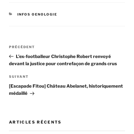
CATÉGORIES
INFOS OENOLOGIE
Navigation
Article
PRÉCÉDENT
de
précédent
L’ex-footballeur Christophe Robert renvoyé
l’article
devant la justice pour contrefaçon de grands crus
Article
SUIVANT
suivant
[Escapade Fitou] Château Abelanet, historiquement
médaillé
ARTICLES RÉCENTS