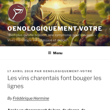
Aller
au
contenu
principal
OENOLOGIQUEMENT-VOTRE
"Bien plus qu'une boisson, une symphonie pour vos sens –
Vivez l'œnologie avec passion et délice!"
Menu
PUBLIÉ
17 AVRIL 2018
PAR
OENOLOGIQUEMENT-VOTRE
LE
Les vins charentais font bouger les
lignes
By
Frédérique Hermine