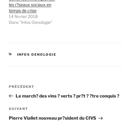
les r?seaux sociaux en
temps de crise
14 février 2018
Dans "Infos Oenologie"
CATÉGORIES
INFOS OENOLOGIE
Navigation
Article
PRÉCÉDENT
de
précédent
Le march? des vins ? verts ? pr?t ? ?tre conquis ?
l’article
Article
SUIVANT
suivant
Pierre Viallet nouveau pr?sident du CIVS