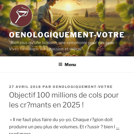
Aller
au
contenu
principal
OENOLOGIQUEMENT-VOTRE
"Bien plus qu'une boisson, une symphonie pour vos sens –
Vivez l'œnologie avec passion et délice!"
Menu
PUBLIÉ
27 AVRIL 2018
PAR
OENOLOGIQUEMENT-VOTRE
LE
Objectif 100 millions de cols pour
les cr?mants en 2025 !
» Il ne faut plus faire du yo-yo. Chaque r?gion doit
produire un peu plus de volumes. Et r?ussir ? bien l
…