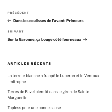
Navigation
Article
PRÉCÉDENT
de
précédent
Dans les coulisses de l’avant-Primeurs
l’article
Article
SUIVANT
suivant
Sur la Garonne, ça bouge côté fourneaux
ARTICLES RÉCENTS
La terreur blanche a frappé le Luberon et le Ventoux
limitrophe
Terres de Ravel bientôt dans le giron de Sainte-
Marguerite
Topless pour une bonne cause