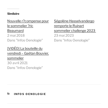
Similaire
Nouvelle r?compense pour
Ségolène Hasselvandergo
le sommelier ?ric
remporte le Ruinart
Beaumard
sommelier challenge 2023
2 mai 2018
23 mai 2023
Dans "Infos Oenologie"
Dans "Infos Oenologie"
[VIDÉO] La bouteille du
vendredi – Gaëtan Bouvier,
sommelier
30 avril 2021
Dans "Infos Oenologie"
CATÉGORIES
INFOS OENOLOGIE