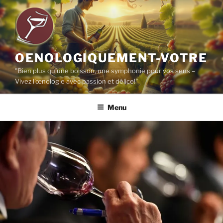
Aller
au
contenu
principal
OENOLOGIQUEMENT-VOTRE
"Bien plus qu'une boisson, une symphonie pour vos sens –
Vivez l'œnologie avec passion et délice!"
Menu